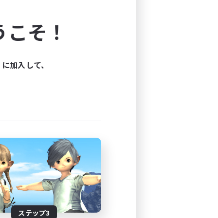
よう！
うこそ！
できます。
と楽しもう！
ィに加入して、
ステップ3