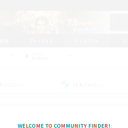
始める
プレイガイド
コミュニティ
ラ
WORLD
Rafflesia
カンパニー
LS & CWLS
(22)
(16)
コミュニティファインダー
W
E
L
C
O
M
E
T
O
C
O
M
M
U
N
I
T
Y
F
I
N
D
E
R
!