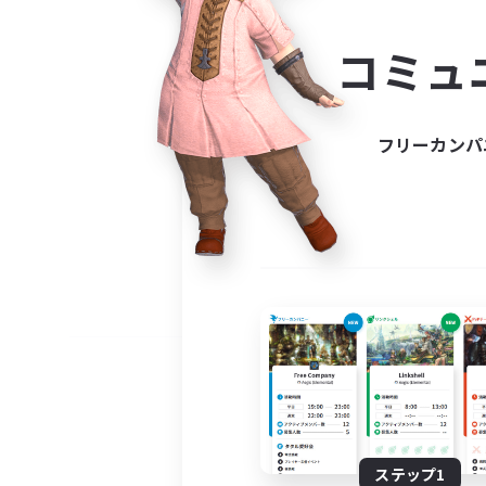
コミ
コミュ
コミュニ
自分に合っ
フリーカンパ
ステップ1