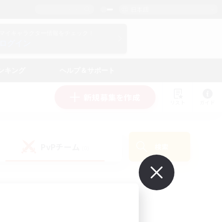
日本語
マイキャラクター情報をチェック！
ログイン
ンキング
ヘルプ＆サポート
新規募集を作成
リスト
ガイド
PvPチーム
検索
(0)
で