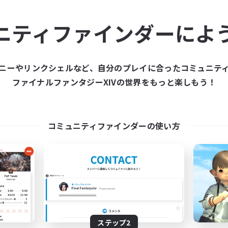
ュニティメンバーを集め
ニティファインダーによ
ティファインダーは、一緒に冒険する仲間を募集することが
た仲間を集めて、ファイナルファンタジーXIVの世界をもっ
ニーやリンクシェルなど、自分のプレイに合ったコミュニテ
ファイナルファンタジーXIVの世界をもっと楽しもう！
新規募集を作成する
コミュニティファインダーの使い方
ステップ2