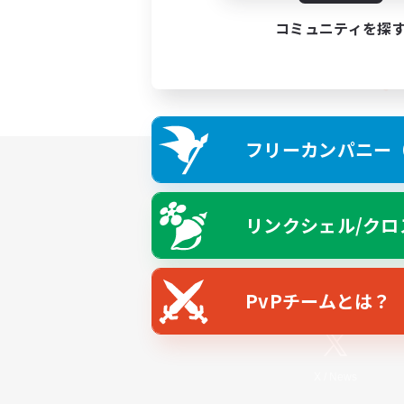
コミュニティを探
フリーカンパニー（F
リンクシェル/クロ
PvPチームとは？
X
/
News