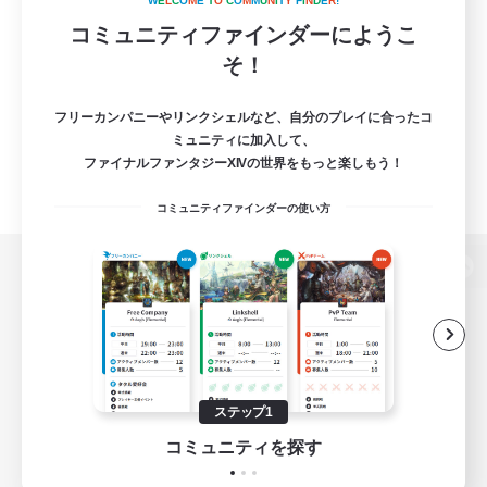
W
E
L
C
O
M
E
T
O
C
O
M
M
U
N
I
T
Y
F
I
N
D
E
R
!
コミュニティファインダーにようこ
そ！
フリーカンパニーやリンクシェルなど、自分のプレイに合ったコ
ミュニティに加入して、
ファイナルファンタジーXIVの世界をもっと楽しもう！
コミュニティファインダーの使い方
パソコン版へ
関連商品
e-STOREで購入
ステップ1
ゲームダウンロード
コミュニティを探す