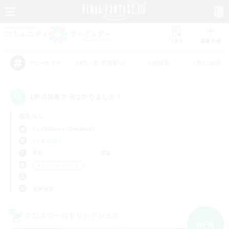
リスト
募集作成
#初心者/若葉歓迎
#絶挑戦
#零式挑戦
アピールタグ
1件の募集が見つかりました！
指定なし
Cuchulainn (Dynamis)
LS & CWLS
平日
週末
＃トレジャーハント
使用言語
クロスワールドリンクシェル
NEW