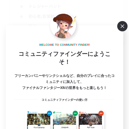
トレジャーハント
初心者/若葉歓迎
雑談
JA
詳細を見る
W
E
L
C
O
M
E
T
O
C
O
M
M
U
N
I
T
Y
F
I
N
D
E
R
!
募集期間: 2026/09/06 まで
コミュニティファインダーにようこ
そ！
フリーカンパニーやリンクシェルなど、自分のプレイに合ったコ
ミュニティに加入して、
ファイナルファンタジーXIVの世界をもっと楽しもう！
コミュニティファインダーの使い方