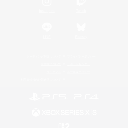
Instagram
Twitch
LINE
Bluesky
レーティング制度について
プライバシーポリシー
著作権について
サポートセンター
ライセンス
ルール＆ポリシー
利用者情報の外部送信について