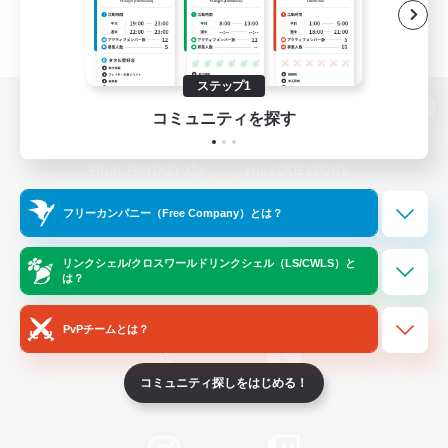
ステップ1
コミュニティを探す
パソコン版へ
フリーカンパニー（Free Company）とは？
関連商品
e-STOREで購入
ゲームダウンロード
リンクシェル/クロスワールドリンクシェル（LS/CWLS）と
は？
Official Information
PvPチームとは？
コミュニティ探しをはじめる！
/
X
News
YouTube