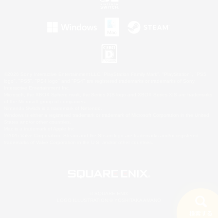
©2026 Sony Interactive Entertainment LLC."PlayStation Family Mark", "PlayStation", "PS5
logo", "PS5", "PS4 logo" and "PS4" are registered trademarks or trademarks of Sony
Interactive Entertainment Inc.
Microsoft, the XBOX Sphere mark, the Series X|S logo and XBOX Series X|S are trademarks
of the Microsoft group of companies.
Nintendo Switch is a trademark of Nintendo.
Windows is either a registered trademark or trademark of Microsoft Corporation in the United
States and/or other countries.
Mac is a trademark of Apple Inc.
©2026 Valve Corporation. Steam and the Steam logo are trademarks and/or registered
trademarks of Valve Corporation in the U.S. and/or other countries.
© SQUARE ENIX
LOGO ILLUSTRATION:© YOSHITAKA AMANO
検索する