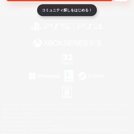
ライセンス
ルール＆ポリシー
利用者情報の外部送信について
コミュニティ探しをはじめる！
©2026 Sony Interactive Entertainment LLC."PlayStation Family Mark", "PlayStation", "PS5
logo", "PS5", "PS4 logo" and "PS4" are registered trademarks or trademarks of Sony
Interactive Entertainment Inc.
Microsoft, the XBOX Sphere mark, the Series X|S logo and XBOX Series X|S are trademarks
of the Microsoft group of companies.
Nintendo Switch is a trademark of Nintendo.
Windows is either a registered trademark or trademark of Microsoft Corporation in the United