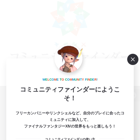
W
E
L
C
O
M
E
T
O
C
O
M
M
U
N
I
T
Y
F
I
N
D
E
R
!
コミュニティファインダーにようこ
そ！
パソコン版へ
フリーカンパニーやリンクシェルなど、自分のプレイに合ったコ
ミュニティに加入して、
ファイナルファンタジーXIVの世界をもっと楽しもう！
関連商品
e-STOREで購入
コミュニティファインダーの使い方