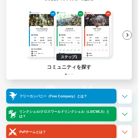
ゲームダウンロード
Official Information
/
X
News
YouTube
ステップ1
コミュニティを探す
Instagram
Twitch
フリーカンパニー（Free Company）とは？
LINE
Bluesky
リンクシェル/クロスワールドリンクシェル（LS/CWLS）と
は？
レーティング制度について
プライバシーポリシー
著作権について
サポートセンター
PvPチームとは？