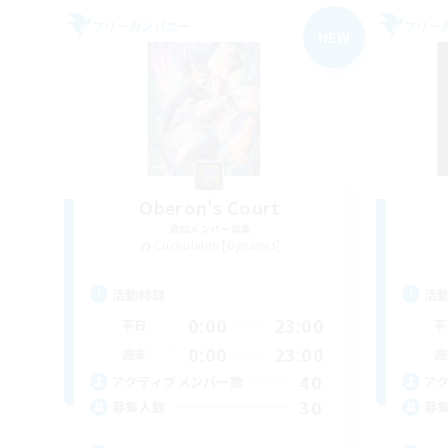
フリーカンパニー
フリー
NEW
Oberon's Court
追加メンバー募集
Cuchulainn [Dynamis]
活動時間
活
0:00
23:00
平日
平
0:00
23:00
週末
週
40
アクティブメンバー数
ア
30
募集人数
募