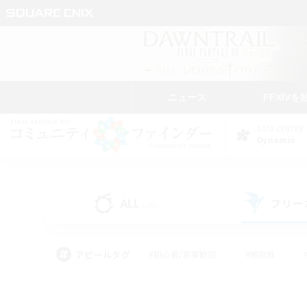
ニュース
FFXIVを
DATA CENTER
Dynamis
ALL
フリー
(36)
アピールタグ
#初心者/若葉歓迎
#絶挑戦
#学生中心
#なんでも楽しむ
#モブハント
#
#演奏
#ミラプリ（ミラ