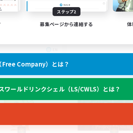
150
集人数
18+
ステップ2
ving Fun
す
募集ページから連絡する
体
EN
募集期間: 2026/08/25 まで
募集期間: 20
ree Company）とは？
カンパニー
フリーカンパニー
スワールドリンクシェル（LS/CWLS）とは？