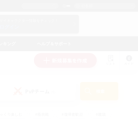
日本語
マイキャラクター情報をチェック！
ログイン
ンキング
ヘルプ＆サポート
新規募集を作成
リスト
ガイド
PvPチーム
検索
(0)
ゆっくり楽しむ
#極挑戦
#復帰者歓迎
#雑談
#ハウジング
#トレジャーハント
#レベリング
#プレイヤー主催イベント