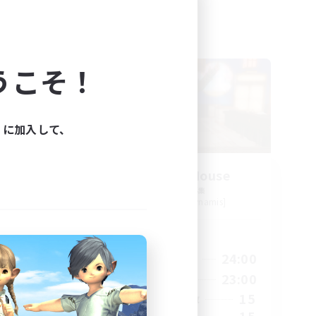
フリーカンパニー
うこそ！
ィに加入して、
募集
Kurohana House
s]
追加メンバー募集
Cuchulainn [Dynamis]
活動時間
24:00
14:00
24:00
平日
24:00
1:00
23:00
週末
30
15
アクティブメンバー数