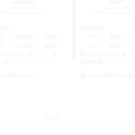
Arcadia
Ether
追加メンバー募集
追加メンバー募集
Cuchulainn [Dynamis]
Cuchulainn [Dynami
動時間
活動時間
19:00
2:00
8:00
日
平日
12:00
2:00
8:00
末
週末
5
クティブメンバー数
アクティブメンバー数
--
集人数
募集人数
scord Available
Casual & Midcore Fr
EN
募集期間: 2026/08/31 まで
募集期間: 20