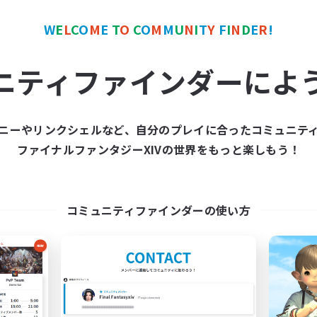
W
E
L
C
O
M
E
T
O
C
O
M
M
U
N
I
T
Y
F
I
N
D
E
R
!
カンパニー
フリーカンパニー
ニティファインダーによ
ニーやリンクシェルなど、自分のプレイに合ったコミュニテ
ファイナルファンタジーXIVの世界をもっと楽しもう！
Moonlighters
立ち上げメンバー
追加メンバー募集
Cuchulainn [Dynami
Cuchulainn [Dynamis]
コミュニティファインダーの使い方
活動時間
動時間
1:00
平日
12:00
24:00
日
1:00
週末
12:00
24:00
末
募集人数
20
クティブメンバー数