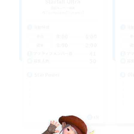
Starfall Ultra
追加メンバー募集
Cuchulainn [Dynamis]
活動時間
活
8:00
6:00
平日
平
8:00
2:00
週末
週
41
アクティブメンバー数
ア
50
募集人数
募
Star Power
Di
EN
募集期間: 2026/09/03 まで