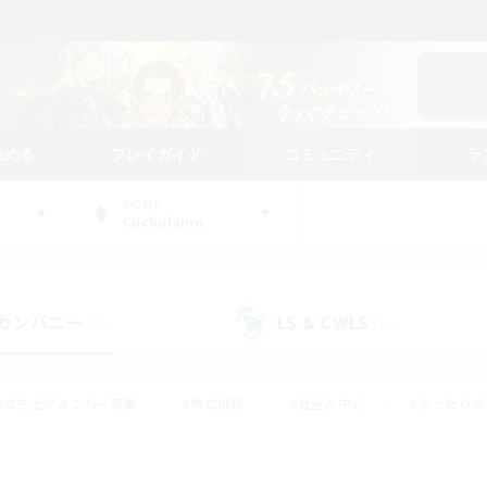
始める
プレイガイド
コミュニティ
ラ
WORLD
Cuchulainn
カンパニー
LS & CWLS
(20)
(16)
#立ち上げメンバー募集
#零式挑戦
#社会人中心
#まったり
体験歓迎
#クラフター中心
#ロールプレイ
#ギャザラー中心
ージュプリズム）
#スクリーンショット撮影
#クリア目指して頑張る