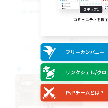
20
募集人数
募
ステップ1
LGBTQ+
Ha
コミュニティを探
EN
募集期間: 2026/08/27 まで
フリーカンパニー（F
フリーカンパニー
フリー
リンクシェル/クロ
PvPチームとは？