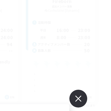
Fireborn
追加メンバー募集
s]
Cuchulainn [Dynamis]
活動時間
24:00
16:00
23:00
平日
24:00
8:00
23:00
週末
94
20
アクティブメンバー数
--
50
募集人数
iendly
EN
EN
26/08/31 まで
募集期間: 2026/08/31 まで