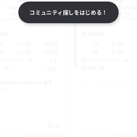
Chocobros
Project Elysiu
コミュニティ探しをはじめる！
追加メンバー募集
追加メンバー募集
Cuchulainn [Dynamis]
Cuchulainn [Dynami
動時間
活動時間
15:00
22:00
0:00
日
平日
12:00
22:00
0:00
末
週末
10
クティブメンバー数
アクティブメンバー数
999
集人数
募集人数
Weekend Warriors
1+)
EN
募集期間: 2026/08/21 まで
募集期間: 20