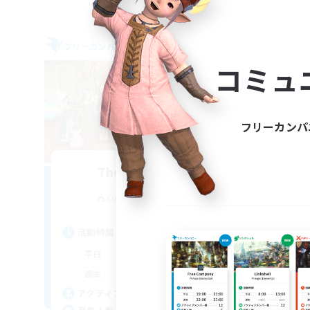
フリーカンパニー
フリー
コミュ
フリーカンパ
The Siren's Call
追加メンバー募集
Cuchulainn [Dynamis]
活動時間
活
16:00
24:00
平日
平
11:00
24:00
週末
週
42
アクティブメンバー数
ア