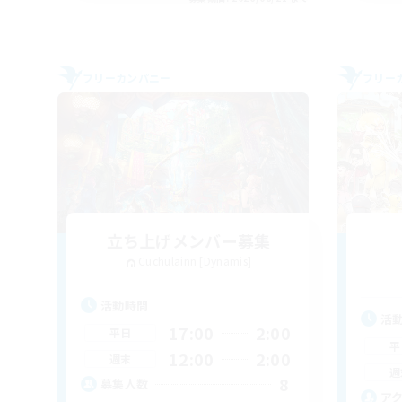
フリーカンパニー
フリー
立ち上げメンバー募集
Cuchulainn [Dynamis]
活動時間
活
17:00
2:00
平日
平
12:00
2:00
週末
週
8
募集人数
ア