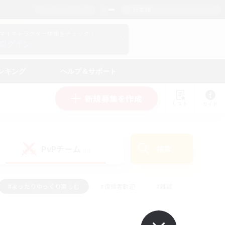
日本語
マイキャラクター情報をチェック！
ログイン
ンキング
ヘルプ＆サポート
新規募集を作成
リスト
ガイド
PvPチーム
検索
(0)
#まったりゆっくり楽しむ
#復帰者歓迎
#雑談
心
#演奏
#トレジャーハント
#ハウジング
）
#プレイヤー主催イベント