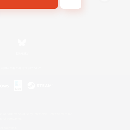
Bluesky
利用者情報の外部送信について
s or trademarks of Sony Interactive Entertainment Inc.
up of companies.
er countries.