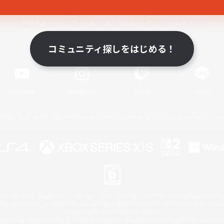
関連商品
e-STOREで購入
ゲームダウンロード
コミュニティ探しをはじめる！
Official Information
YouTube
Instagram
Twitch
LINE
著作権について
プライバシーポリシー
サポートセンター
ライセンス
ルール＆ポリシー
 Family Mark", "PlayStation", "PS5 logo", "PS5", "PS4 logo" and "PS4" are registered trademark
XBOX Sphere mark, the Series X|S logo and XBOX Series X|S are trademarks of the Microsoft gro
Nintendo Switch is a trademark of Nintendo.
ither a registered trademark or trademark of Microsoft Corporation in the United States and/or oth