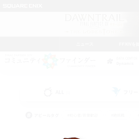
ニュース
FFXIVを
DATA CENTER
Dynamis
ALL
フリー
(1)
アピールタグ
#初心者/若葉歓迎
#絶挑戦
#なんでも楽しむ
#学生中心
#モブハント
#レベリング
#クリア目指し