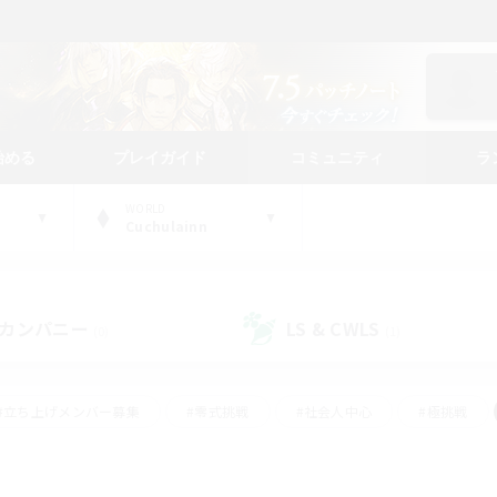
始める
プレイガイド
コミュニティ
ラ
WORLD
Cuchulainn
カンパニー
LS & CWLS
(0)
(1)
#立ち上げメンバー募集
#零式挑戦
#社会人中心
#極挑戦
#体験歓迎
#ロールプレイ
#ギャザラー中心
#クラフター中
て頑張る
#スクリーンショット撮影
#ミラプリ（ミラージュプリズム