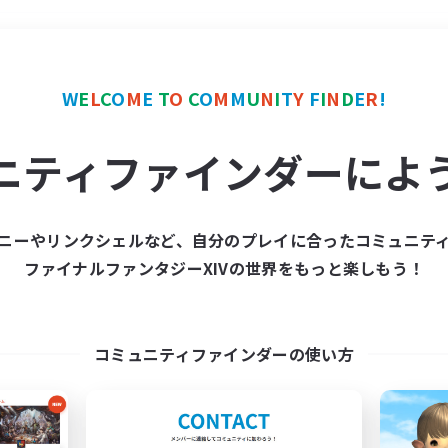
＃まったりゆっくり楽しむ
W
E
L
C
O
M
E
T
O
C
O
M
M
U
N
I
T
Y
F
I
N
D
E
R
!
ニティファインダーによ
ニーやリンクシェルなど、自分のプレイに合ったコミュニテ
ファイナルファンタジーXIVの世界をもっと楽しもう！
募集数 0件
集が見つかりませんでし
コミュニティファインダーの使い方
条件を変えて検索してみるでっす！