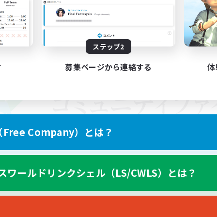
ステップ2
す
募集ページから連絡する
体
ree Company）とは？
スワールドリンクシェル（LS/CWLS）とは？
スマートフォン版へ