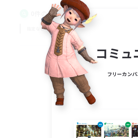
0件の募集が見つかりました！
指定なし
平日
週末
コミュ
フリーカンパ
募