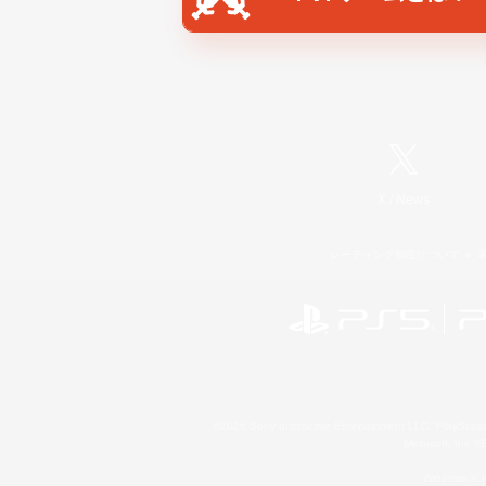
X
/
News
レーティング制度について
©2026 Sony Interactive Entertainment LLC."PlayStation
Microsoft, the 
Windows is e