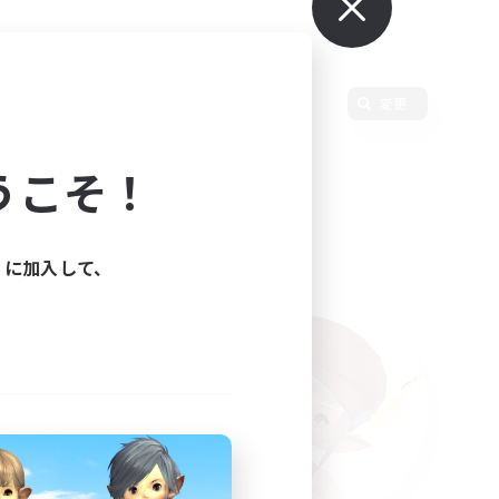
使用言語
変更
うこそ！
ィに加入して、
た。