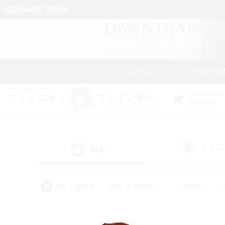
ニュース
FFXIVを
DATA CENTER
Dynamis
ALL
フリー
(0)
アピールタグ
#初心者/若葉歓迎
#絶挑戦
#なんでも楽しむ
#学生中心
#モブハント
#レベリング
#クリア目指し