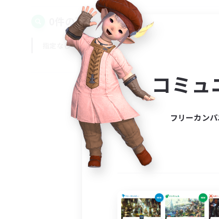
0件の募集が見つかりました！
指定なし
平日
週末
コミュ
フリーカンパ
募