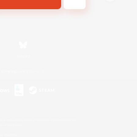
Bluesky
利用者情報の外部送信について
s or trademarks of Sony Interactive Entertainment Inc.
up of companies.
er countries.