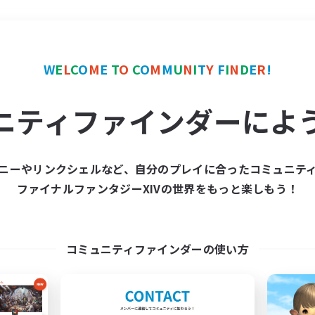
＃ギャザラー中心
使用言
W
E
L
C
O
M
E
T
O
C
O
M
M
U
N
I
T
Y
F
I
N
D
E
R
!
ニティファインダーによ
ニーやリンクシェルなど、自分のプレイに合ったコミュニテ
ファイナルファンタジーXIVの世界をもっと楽しもう！
募集数 0件
集が見つかりませんでし
コミュニティファインダーの使い方
条件を変えて検索してみるでっす！