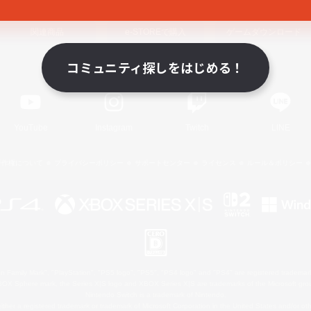
関連商品
e-STOREで購入
ゲームダウンロード
コミュニティ探しをはじめる！
Official Information
YouTube
Instagram
Twitch
LINE
著作権について
プライバシーポリシー
サポートセンター
ライセンス
ルール＆ポリシー
 Family Mark", "PlayStation", "PS5 logo", "PS5", "PS4 logo" and "PS4" are registered trademark
XBOX Sphere mark, the Series X|S logo and XBOX Series X|S are trademarks of the Microsoft gro
Nintendo Switch is a trademark of Nintendo.
ither a registered trademark or trademark of Microsoft Corporation in the United States and/or oth