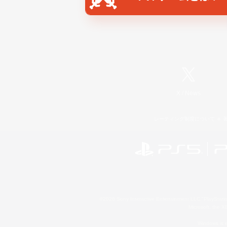
X
/
News
レーティング制度について
©2026 Sony Interactive Entertainment LLC."PlayStation
Microsoft, the 
Windows is e