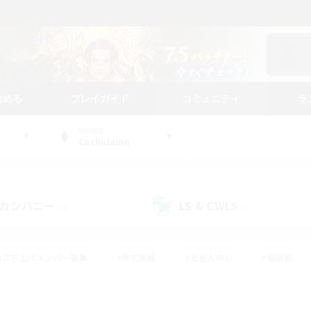
始める
プレイガイド
コミュニティ
ラ
WORLD
Cuchulainn
カンパニー
LS & CWLS
(0)
(0)
#立ち上げメンバー募集
#零式挑戦
#社会人中心
#極挑戦
#体験歓迎
#ロールプレイ
#ギャザラー中心
#クラフター中
て頑張る
#スクリーンショット撮影
#ミラプリ（ミラージュプリズム