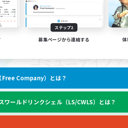
ステップ2
す
募集ページから連絡する
体
ree Company）とは？
スワールドリンクシェル（LS/CWLS）とは？
スマートフォン版へ