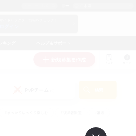
日本語
マイキャラクター情報をチェック！
ログイン
ンキング
ヘルプ＆サポート
新規募集を作成
リスト
ガイド
PvPチーム
検索
(0)
#まったりゆっくり楽しむ
#復帰者歓迎
#雑談
心
#演奏
#トレジャーハント
#ハウジング
）
#プレイヤー主催イベント