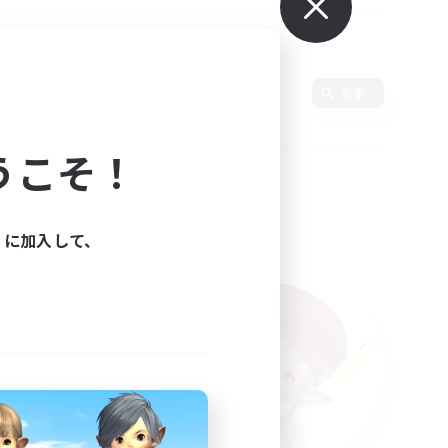
語
変更
うこそ！
ィに加入して、
た。