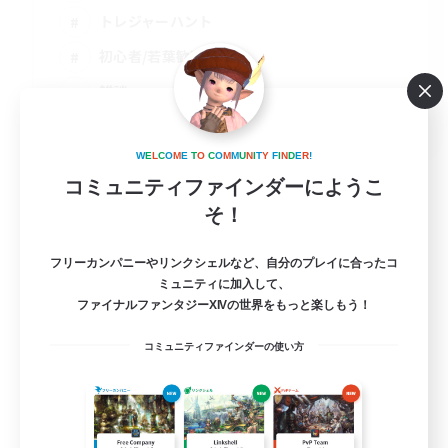
トレジャーハント
初心者/若葉歓迎
雑談
JA
詳細を見る
W
E
L
C
O
M
E
T
O
C
O
M
M
U
N
I
T
Y
F
I
N
D
E
R
!
募集期間: 2026/09/06 まで
コミュニティファインダーにようこ
そ！
フリーカンパニーやリンクシェルなど、自分のプレイに合ったコ
ミュニティに加入して、
ファイナルファンタジーXIVの世界をもっと楽しもう！
コミュニティファインダーの使い方