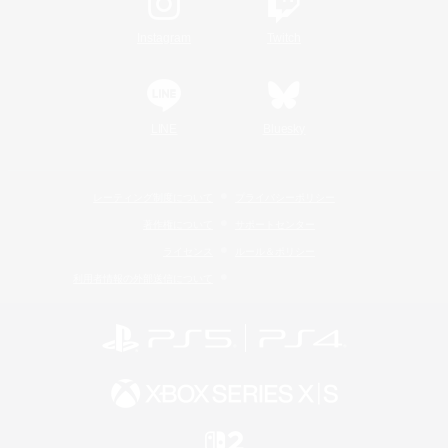
Instagram
Twitch
LINE
Bluesky
レーティング制度について
プライバシーポリシー
著作権について
サポートセンター
ライセンス
ルール＆ポリシー
利用者情報の外部送信について