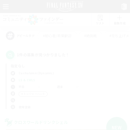
リスト
募集作成
#初心者/若葉歓迎
#絶挑戦
#立ち上げメ
アピールタグ
1件の募集が見つかりました！
指定なし
Cuchulainn (Dynamis)
LS & CWLS
平日
週末
＃トレジャーハント
使用言語
クロスワールドリンクシェル
NEW