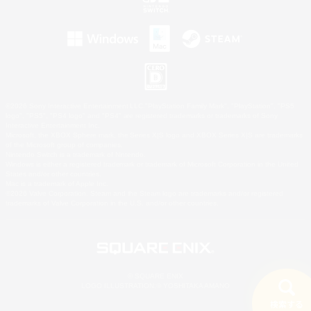
©2026 Sony Interactive Entertainment LLC."PlayStation Family Mark", "PlayStation", "PS5
logo", "PS5", "PS4 logo" and "PS4" are registered trademarks or trademarks of Sony
Interactive Entertainment Inc.
Microsoft, the XBOX Sphere mark, the Series X|S logo and XBOX Series X|S are trademarks
of the Microsoft group of companies.
Nintendo Switch is a trademark of Nintendo.
Windows is either a registered trademark or trademark of Microsoft Corporation in the United
States and/or other countries.
Mac is a trademark of Apple Inc.
©2026 Valve Corporation. Steam and the Steam logo are trademarks and/or registered
trademarks of Valve Corporation in the U.S. and/or other countries.
© SQUARE ENIX
LOGO ILLUSTRATION:© YOSHITAKA AMANO
検索する