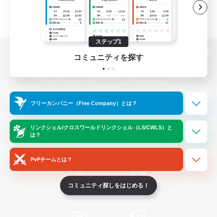
ステップ1
コミュニティを探す
パソコン版へ
フリーカンパニー（Free Company）とは？
関連商品
e-STOREで購入
ゲームダウンロード
リンクシェル/クロスワールドリンクシェル（LS/CWLS）と
は？
Official Information
PvPチームとは？
コミュニティ探しをはじめる！
/
X
News
YouTube