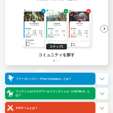
ゲームダウンロード
Official Information
/
X
News
YouTube
ステップ1
コミュニティを探す
Instagram
Twitch
フリーカンパニー（Free Company）とは？
LINE
Bluesky
リンクシェル/クロスワールドリンクシェル（LS/CWLS）と
は？
レーティング制度について
プライバシーポリシー
著作権について
サポートセンター
PvPチームとは？