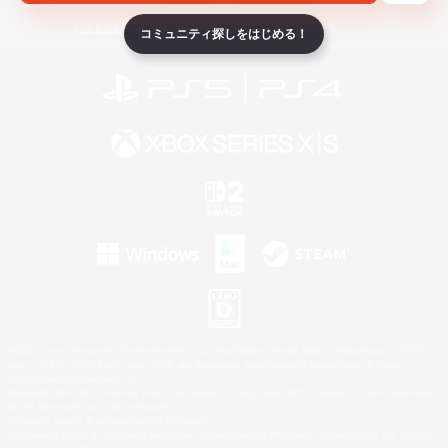
ライセンス
ルール＆ポリシー
利用者情報の外部送信について
コミュニティ探しをはじめる！
©2026 Sony Interactive Entertainment LLC."PlayStation Family Mark", "PlayStation", "PS5
logo", "PS5", "PS4 logo" and "PS4" are registered trademarks or trademarks of Sony
Interactive Entertainment Inc.
Microsoft, the XBOX Sphere mark, the Series X|S logo and XBOX Series X|S are trademarks
of the Microsoft group of companies.
Nintendo Switch is a trademark of Nintendo.
Windows is either a registered trademark or trademark of Microsoft Corporation in the United