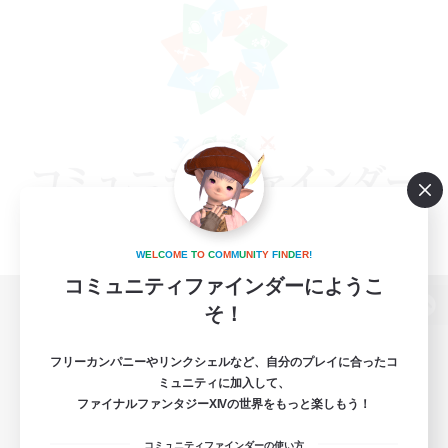
W
E
L
C
O
M
E
T
O
C
O
M
M
U
N
I
T
Y
F
I
N
D
E
R
!
コミュニティファインダーにようこ
そ！
パソコン版へ
フリーカンパニーやリンクシェルなど、自分のプレイに合ったコ
ミュニティに加入して、
ファイナルファンタジーXIVの世界をもっと楽しもう！
関連商品
e-STOREで購入
コミュニティファインダーの使い方