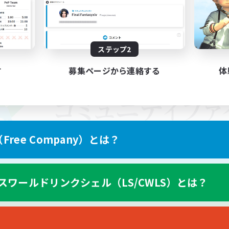
ステップ2
す
募集ページから連絡する
体
ree Company）とは？
スワールドリンクシェル（LS/CWLS）とは？
スマートフォン版へ