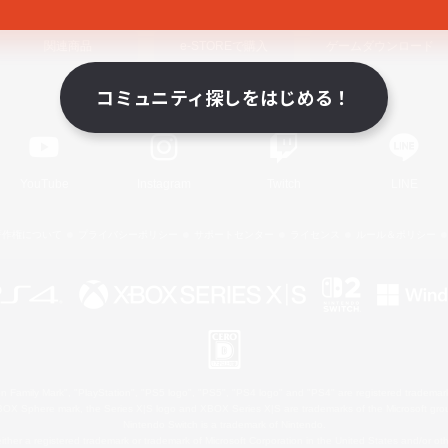
関連商品
e-STOREで購入
ゲームダウンロード
コミュニティ探しをはじめる！
Official Information
YouTube
Instagram
Twitch
LINE
著作権について
プライバシーポリシー
サポートセンター
ライセンス
ルール＆ポリシー
 Family Mark", "PlayStation", "PS5 logo", "PS5", "PS4 logo" and "PS4" are registered trademark
XBOX Sphere mark, the Series X|S logo and XBOX Series X|S are trademarks of the Microsoft gro
Nintendo Switch is a trademark of Nintendo.
ither a registered trademark or trademark of Microsoft Corporation in the United States and/or oth