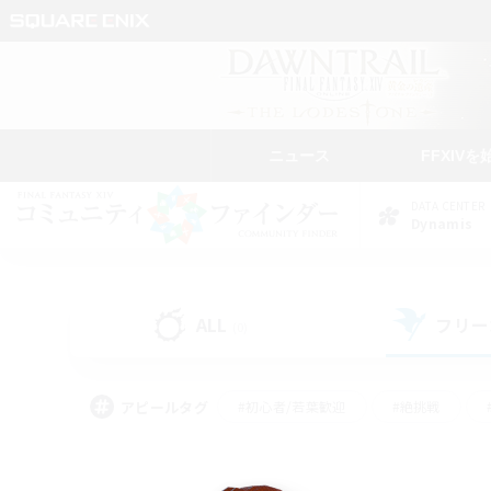
ニュース
FFXIVを
DATA CENTER
Dynamis
ALL
フリー
(0)
アピールタグ
#初心者/若葉歓迎
#絶挑戦
#雑談
#なんでも楽しむ
#学生中心
#
#スクリーンショット撮影
#ト