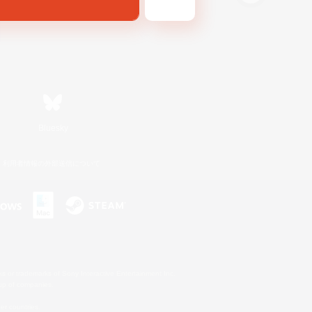
Bluesky
利用者情報の外部送信について
s or trademarks of Sony Interactive Entertainment Inc.
up of companies.
er countries.