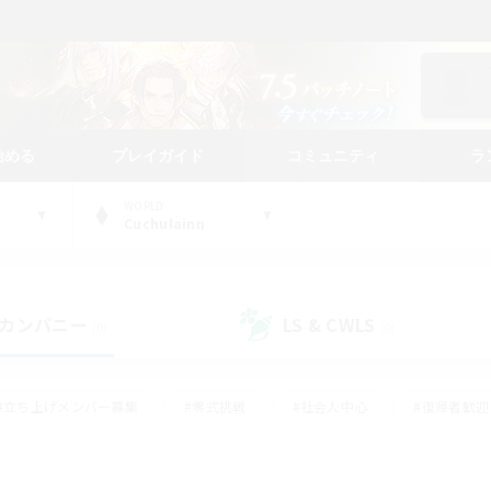
始める
プレイガイド
コミュニティ
ラ
WORLD
Cuchulainn
カンパニー
LS & CWLS
(0)
(0)
#立ち上げメンバー募集
#零式挑戦
#社会人中心
#復帰者歓迎
ギャザラー中心
#モブハント
#ロールプレイ
#体験歓迎
レジャーハント
#クリア目指して頑張る
#ミラプリ（ミラージュプリ