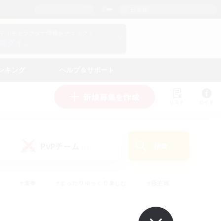
日本語
マイキャラクター情報をチェック！
ログイン
ンキング
ヘルプ＆サポート
新規募集を作成
リスト
ガイド
PvPチーム
検索
(0)
#演奏
#まったりゆっくり楽しむ
#極挑戦
#ハウジング
#レベリング
#クラフター中心
ズム）
#プレイヤー主催イベント