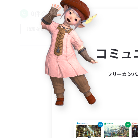
0件の募集が見つかりました！
指定なし
平日
週末
コミュ
フリーカンパ
募