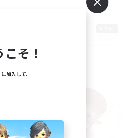
変更
うこそ！
ィに加入して、
た。