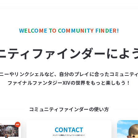
＃モブハント
使用言語
W
E
L
C
O
M
E
T
O
C
O
M
M
U
N
I
T
Y
F
I
N
D
E
R
!
ニティファインダーによ
ニーやリンクシェルなど、自分のプレイに合ったコミュニテ
ファイナルファンタジーXIVの世界をもっと楽しもう！
募集数 0件
集が見つかりませんでし
コミュニティファインダーの使い方
条件を変えて検索してみるでっす！