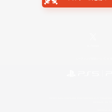
X
/
News
レーティング制度について
©2026 Sony Interactive Entertainment LLC."PlayStation
Microsoft, the 
Windows is e