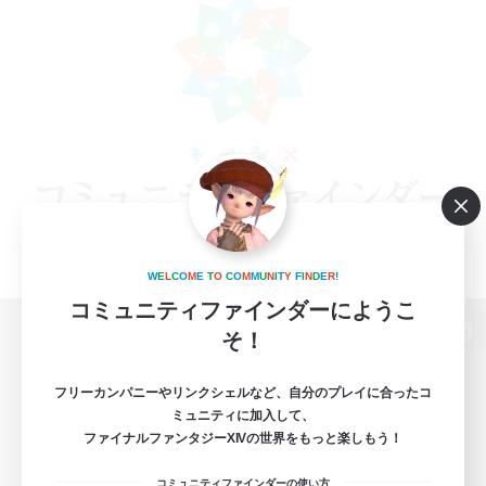
W
E
L
C
O
M
E
T
O
C
O
M
M
U
N
I
T
Y
F
I
N
D
E
R
!
コミュニティファインダーにようこ
そ！
パソコン版へ
フリーカンパニーやリンクシェルなど、自分のプレイに合ったコ
ミュニティに加入して、
ファイナルファンタジーXIVの世界をもっと楽しもう！
関連商品
e-STOREで購入
コミュニティファインダーの使い方