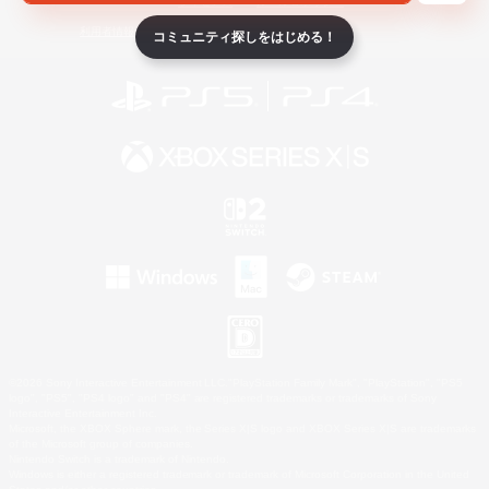
ライセンス
ルール＆ポリシー
利用者情報の外部送信について
コミュニティ探しをはじめる！
©2026 Sony Interactive Entertainment LLC."PlayStation Family Mark", "PlayStation", "PS5
logo", "PS5", "PS4 logo" and "PS4" are registered trademarks or trademarks of Sony
Interactive Entertainment Inc.
Microsoft, the XBOX Sphere mark, the Series X|S logo and XBOX Series X|S are trademarks
of the Microsoft group of companies.
Nintendo Switch is a trademark of Nintendo.
Windows is either a registered trademark or trademark of Microsoft Corporation in the United