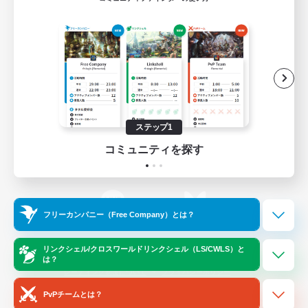
ゲームダウンロード
Official Information
/
X
News
YouTube
ステップ1
コミュニティを探す
Instagram
Twitch
フリーカンパニー（Free Company）とは？
LINE
Bluesky
リンクシェル/クロスワールドリンクシェル（LS/CWLS）と
は？
レーティング制度について
プライバシーポリシー
著作権について
サポートセンター
PvPチームとは？