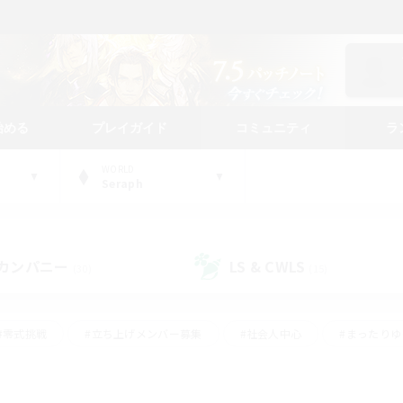
始める
プレイガイド
コミュニティ
ラ
WORLD
Seraph
カンパニー
LS & CWLS
(30)
(15)
#零式挑戦
#立ち上げメンバー募集
#社会人中心
#まったり
#体験歓迎
#クラフター中心
#ギャザラー中心
#ロー
ング
#演奏
#ミラプリ（ミラージュプリズム）
#クリア目指