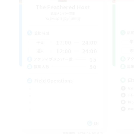
The Feathered Host
追加メンバー募集
Seraph [Dynamis]
活
活動時間
17:00
24:00
平
平日
12:00
24:00
週
週末
15
ア
アクティブメンバー数
50
募
募集人数
日
Field Operations
なん
トレ
初心
雑談
EN
募集期間: 2026/09/03 まで