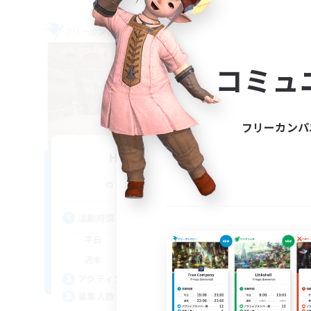
フリーカンパニー
フリー
NEW
コミュ
フリーカンパ
His Beloved
追加メンバー募集
Seraph [Dynamis]
活動時間
活
17:00
23:00
平日
平
12:00
24:00
週末
週
8
アクティブメンバー数
ア
20
募集人数
募