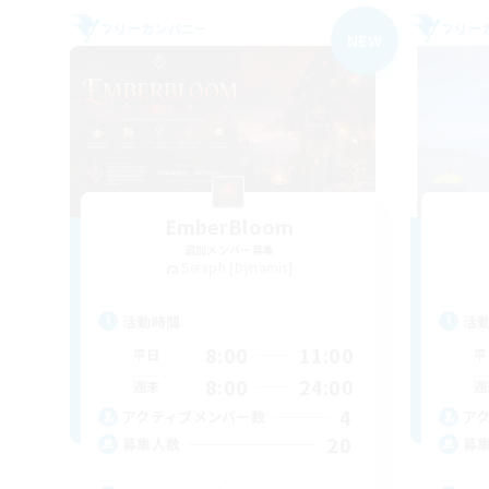
フリーカンパニー
フリー
NEW
EmberBloom
追加メンバー募集
Seraph [Dynamis]
活動時間
活
8:00
11:00
平日
平
8:00
24:00
週末
週
4
アクティブメンバー数
ア
20
募集人数
募