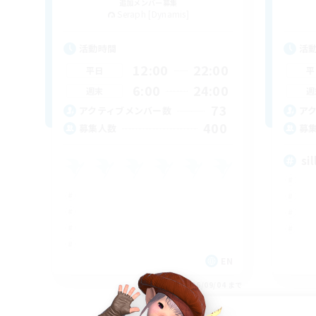
追加メンバー募集
Seraph [Dynamis]
活動時間
活
12:00
22:00
平日
平
6:00
24:00
週末
週
73
アクティブメンバー数
ア
400
募集人数
募
sil
EN
募集期間: 2026/09/04 まで