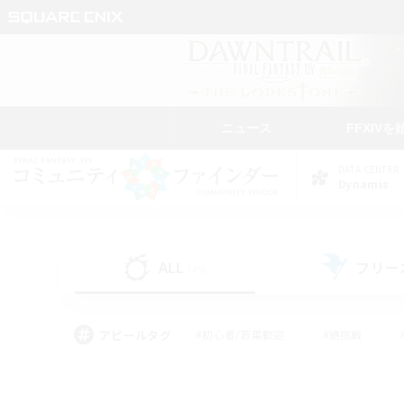
ニュース
FFXIVを
DATA CENTER
Dynamis
ALL
フリー
(45)
アピールタグ
#初心者/若葉歓迎
#絶挑戦
#モブハント
#学生中心
#なんでも楽しむ
#スクリーンショット撮影
#ハウジ