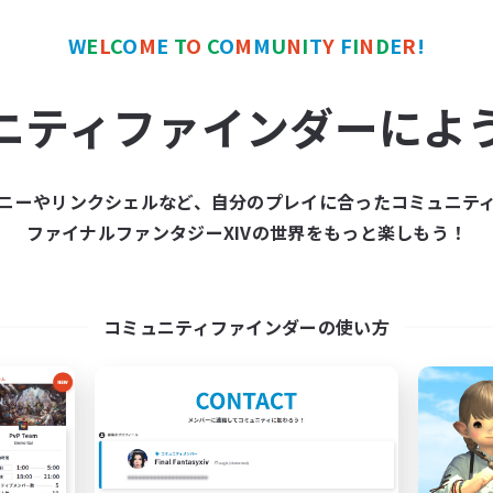
W
E
L
C
O
M
E
T
O
C
O
M
M
U
N
I
T
Y
F
I
N
D
E
R
!
カンパニー
フリーカンパニー
NEW
ニティファインダーによ
ニーやリンクシェルなど、自分のプレイに合ったコミュニテ
ファイナルファンタジーXIVの世界をもっと楽しもう！
Temperance
Caramelia
追加メンバー募集
追加メンバー募集
Seraph [Dynamis]
Seraph [Dynamis]
コミュニティファインダーの使い方
動時間
活動時間
7:00
24:00
12:00
日
平日
7:00
24:00
12:00
末
週末
20
クティブメンバー数
アクティブメンバー数
30
集人数
募集人数