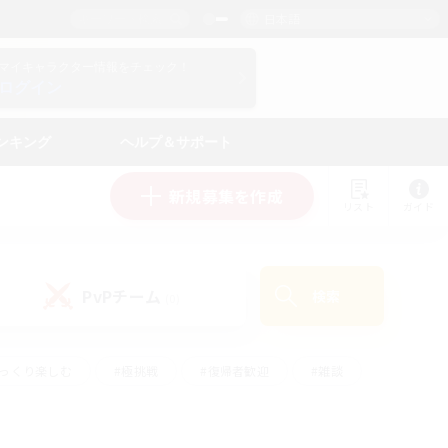
日本語
マイキャラクター情報をチェック！
ログイン
ンキング
ヘルプ＆サポート
新規募集を作成
リスト
ガイド
PvPチーム
検索
(0)
ゆっくり楽しむ
#極挑戦
#復帰者歓迎
#雑談
ルプレイ
#トレジャーハント
#レベリング
して頑張る
#プレイヤー主催イベント