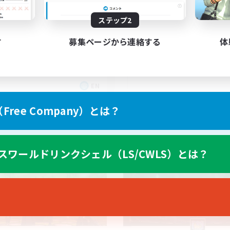
<Sweet>
ステップ2
す
募集ページから連絡する
体
EN
募集期間: 2026/09/03 まで
募集期間: 20
ree Company）とは？
ワールドリンクシェル
フリーカンパニー
スワールドリンクシェル（LS/CWLS）とは？
NEW