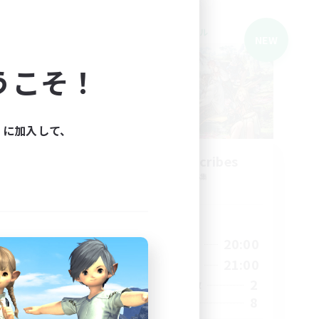
クロスワールドリンクシェル
NEW
NEW
うこそ！
ィに加入して、
Ministry of Scribes
追加メンバー募集
Dynamis
活動時間
19:00
20:00
22:00
平日
20:00
21:00
22:00
週末
2
17
アクティブメンバー数
8
30
募集人数