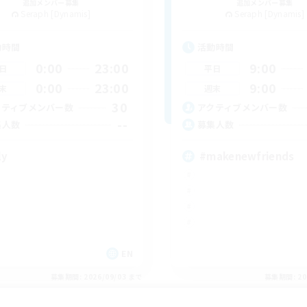
追加メンバー募集
追加メンバー募集
Seraph [Dynamis]
Seraph [Dynamis]
動時間
活動時間
0:00
23:00
9:00
日
平日
0:00
23:00
9:00
末
週末
30
クティブメンバー数
アクティブメンバー数
--
集人数
募集人数
ly
#makenewfriends
EN
募集期間: 2026/09/03 まで
募集期間: 20