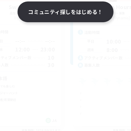
Swiftcast
Gremlin Hour
コミュニティ探しをはじめる！
追加メンバー募集
追加メンバー募集
Dynamis
Seraph [Dynamis]
動時間
活動時間
--:--
--:--
10:00
日
平日
12:00
23:00
8:00
末
週末
10
クティブメンバー数
アクティブメンバー数
30
集人数
募集人数
本語
でも楽しむ
ジャーハント
者/若葉歓迎
JA
募集期間: 2026/09/02 まで
募集期間: 20