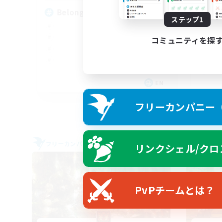
Belonging Before Progress
ステップ1
コミュニティを探
EN
募集期間: 2026/09/03 まで
フリーカンパニー（F
フリーカンパニー
クロス
リンクシェル/クロ
NEW
PvPチームとは？