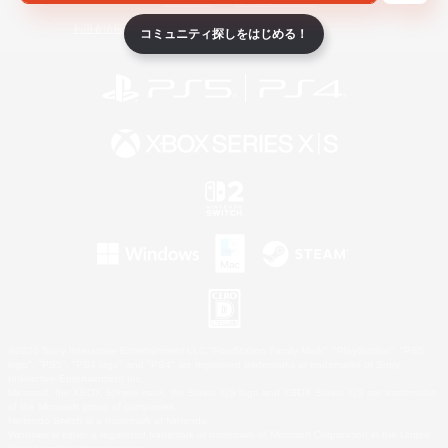
ライセンス
ルール＆ポリシー
利用者情報の外部送信について
コミュニティ探しをはじめる！
©2026 Sony Interactive Entertainment LLC."PlayStation Family Mark", "PlayStation", "PS5
logo", "PS5", "PS4 logo" and "PS4" are registered trademarks or trademarks of Sony
Interactive Entertainment Inc.
Microsoft, the XBOX Sphere mark, the Series X|S logo and XBOX Series X|S are trademarks
of the Microsoft group of companies.
Nintendo Switch is a trademark of Nintendo.
Windows is either a registered trademark or trademark of Microsoft Corporation in the United