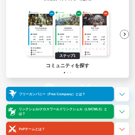
ゲームダウンロード
Official Information
/
X
News
YouTube
ステップ1
コミュニティを探す
Instagram
Twitch
フリーカンパニー（Free Company）とは？
LINE
Bluesky
リンクシェル/クロスワールドリンクシェル（LS/CWLS）と
は？
レーティング制度について
プライバシーポリシー
著作権について
サポートセンター
PvPチームとは？