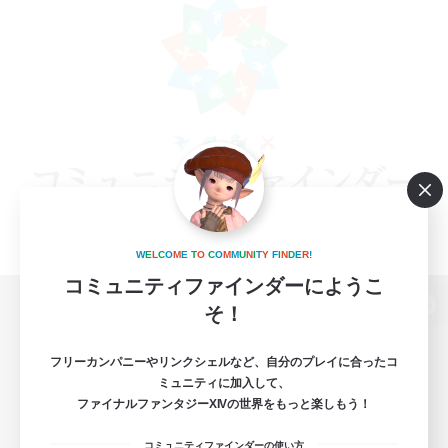
W
E
L
C
O
M
E
T
O
C
O
M
M
U
N
I
T
Y
F
I
N
D
E
R
!
コミュニティファインダーにようこ
そ！
パソコン版へ
フリーカンパニーやリンクシェルなど、自分のプレイに合ったコ
ミュニティに加入して、
ファイナルファンタジーXIVの世界をもっと楽しもう！
関連商品
e-STOREで購入
コミュニティファインダーの使い方