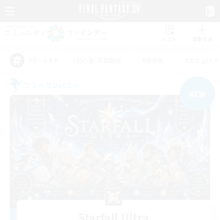
リスト
募集作成
#初心者/若葉歓迎
#絶挑戦
#立ち上げメ
アピールタグ
フリーカンパニー
NEW
Starfall Ultra