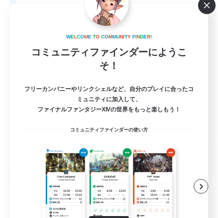
20
募集人数
LGBTQ+
W
E
L
C
O
M
E
T
O
C
O
M
M
U
N
I
T
Y
F
I
N
D
E
R
!
コミュニティファインダーにようこ
そ！
フリーカンパニーやリンクシェルなど、自分のプレイに合ったコ
ミュニティに加入して、
ファイナルファンタジーXIVの世界をもっと楽しもう！
EN
コミュニティファインダーの使い方
詳細を見る
募集期間: 2026/08/27 まで
フリーカンパニー