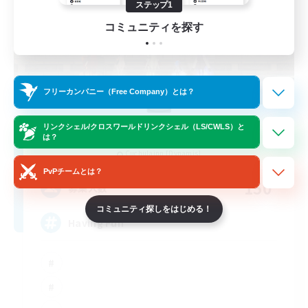
ステップ1
コミュニティを探す
フリーカンパニー（Free Company）とは？
Moonlighters
リンクシェル/クロスワールドリンクシェル（LS/CWLS）と
は？
追加メンバー募集
Cuchulainn [Dynamis]
PvPチームとは？
150
募集人数
コミュニティ探しをはじめる！
Having Fun