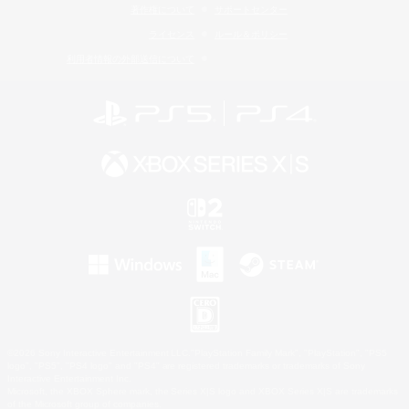
著作権について
サポートセンター
ライセンス
ルール＆ポリシー
利用者情報の外部送信について
©2026 Sony Interactive Entertainment LLC."PlayStation Family Mark", "PlayStation", "PS5
logo", "PS5", "PS4 logo" and "PS4" are registered trademarks or trademarks of Sony
Interactive Entertainment Inc.
Microsoft, the XBOX Sphere mark, the Series X|S logo and XBOX Series X|S are trademarks
of the Microsoft group of companies.