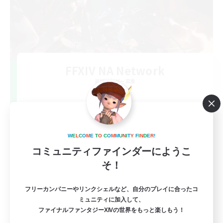
FFXIV NA Network
追加メンバー募集
Dynamis
--
募集人数
Players events social
W
E
L
C
O
M
E
T
O
C
O
M
M
U
N
I
T
Y
F
I
N
D
E
R
!
コミュニティファインダーにようこ
そ！
フリーカンパニーやリンクシェルなど、自分のプレイに合ったコ
ミュニティに加入して、
ファイナルファンタジーXIVの世界をもっと楽しもう！