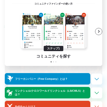
EN / FR
コミュニティファインダーの使い方
詳細を見る
募集期間: 2026/08/28 まで
クロスワールドリンクシェル
ステップ1
コミュニティを探す
フリーカンパニー（Free Company）とは？
Das Sweats 3.0
リンクシェル/クロスワールドリンクシェル（LS/CWLS）と
は？
追加メンバー募集
Dynamis
PvPチームとは？