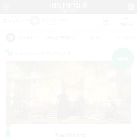
リスト
募集作成
#初心者/若葉歓迎
#絶挑戦
#立ち上げメ
アピールタグ
クロスワールドリンクシェル
NEW
Swiftcast