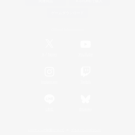
関連商品
e-STOREで購入
ゲームダウンロード
Official Information
/
X
News
YouTube
Instagram
Twitch
LINE
Bluesky
レーティング制度について
プライバシーポリシー