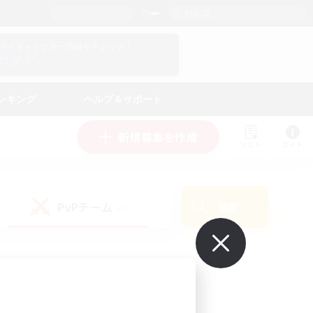
日本語
マイキャラクター情報をチェック！
ログイン
ンキング
ヘルプ＆サポート
新規募集を作成
リスト
ガイド
PvPチーム
検索
(0)
で