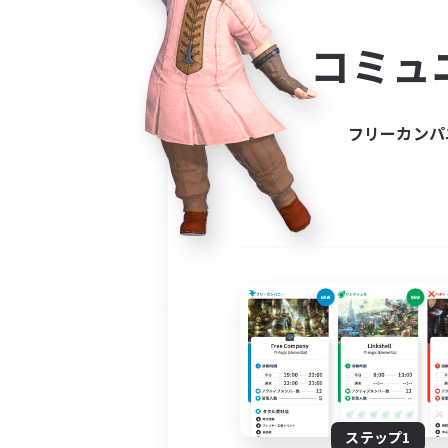
コミ
コミュ
コミュニ
自分に合っ
フリーカンパ
ステップ1