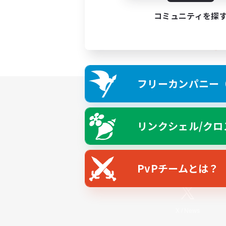
コミュニティを探
フリーカンパニー（F
リンクシェル/クロ
PvPチームとは？
X
/
News