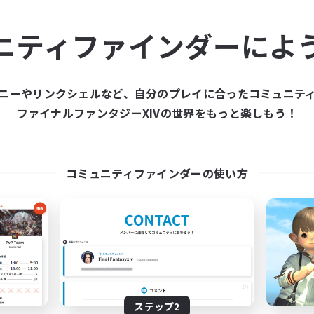
ュニティメンバーを集め
ニティファインダーによ
ティファインダーは、一緒に冒険する仲間を募集することが
た仲間を集めて、ファイナルファンタジーXIVの世界をもっ
ニーやリンクシェルなど、自分のプレイに合ったコミュニテ
ファイナルファンタジーXIVの世界をもっと楽しもう！
新規募集を作成する
コミュニティファインダーの使い方
ステップ2