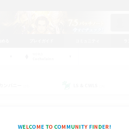
始める
プレイガイド
コミュニティ
ラ
WORLD
Cuchulainn
カンパニー
LS & CWLS
(20)
(16)
コミュニティファインダー
W
E
L
C
O
M
E
T
O
C
O
M
M
U
N
I
T
Y
F
I
N
D
E
R
!