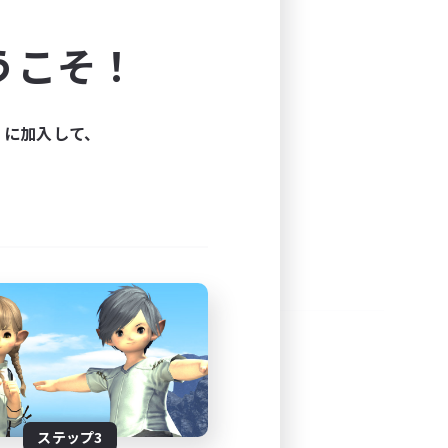
よう！
うこそ！
できます。
と楽しもう！
ィに加入して、
ステップ3