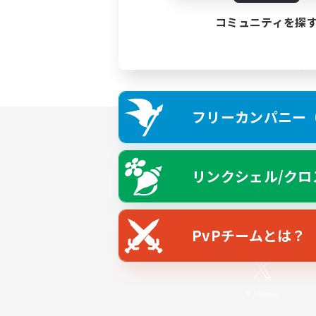
コミュニティを探
フリーカンパニー（F
リンクシェル/クロ
PvPチームとは？
X
/
News