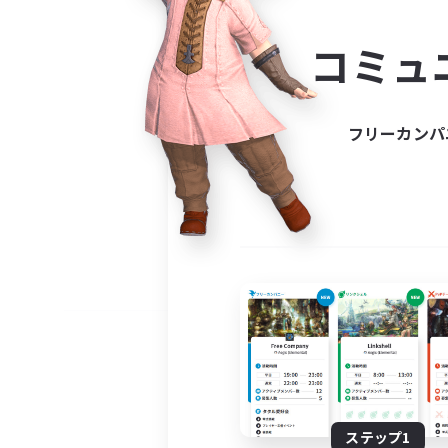
コミ
コミュ
コミュニ
自分に合っ
フリーカンパ
ステップ1