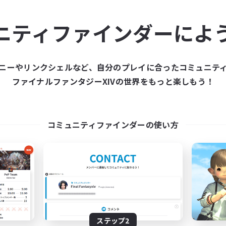
ュニティメンバーを集め
ニティファインダーによ
ティファインダーは、一緒に冒険する仲間を募集することが
た仲間を集めて、ファイナルファンタジーXIVの世界をもっ
ニーやリンクシェルなど、自分のプレイに合ったコミュニテ
ファイナルファンタジーXIVの世界をもっと楽しもう！
新規募集を作成する
コミュニティファインダーの使い方
ステップ2