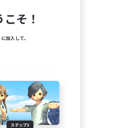
よう！
うこそ！
できます。
と楽しもう！
ィに加入して、
ステップ3