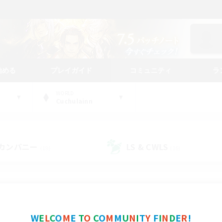
始める
プレイガイド
コミュニティ
ラ
WORLD
Cuchulainn
カンパニー
LS & CWLS
(19)
(16)
コミュニティファインダー
W
E
L
C
O
M
E
T
O
C
O
M
M
U
N
I
T
Y
F
I
N
D
E
R
!