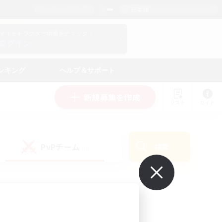
日本語
マイキャラクター情報をチェック！
ログイン
ンキング
ヘルプ＆サポート
新規募集を作成
リスト
ガイド
PvPチーム
検索
(0)
で