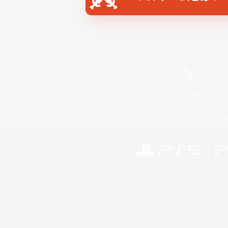
X
/
News
レーティング制度について
©2026 Sony Interactive Entertainment LLC."PlayStation
Microsoft, the 
Windows is e