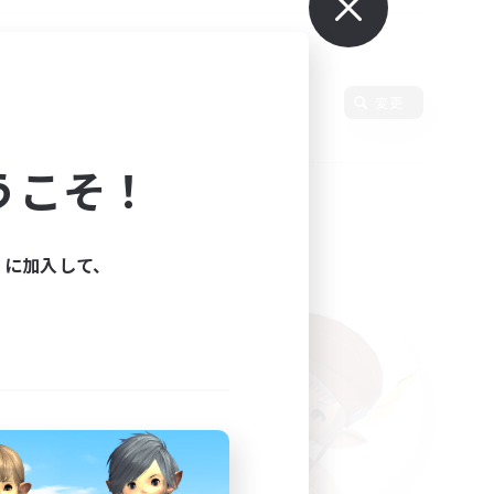
変更
うこそ！
ィに加入して、
た。