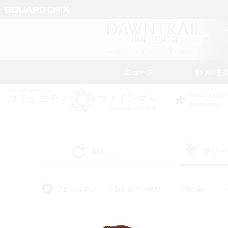
ニュース
FFXIVを
DATA CENTER
Dynamis
ALL
フリー
(0)
アピールタグ
#初心者/若葉歓迎
#絶挑戦
#モブハント
#なんでも楽しむ
#ロールプ
#ミラプリ（ミラージュプリズム）