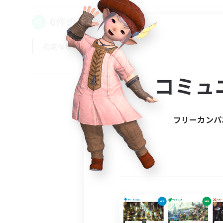
0件の募集が見つかりました！
指定なし
平日
週末
コミュ
フリーカンパ
募