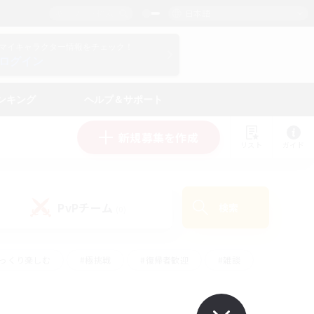
日本語
マイキャラクター情報をチェック！
ログイン
ンキング
ヘルプ＆サポート
新規募集を作成
リスト
ガイド
PvPチーム
検索
(0)
ゆっくり楽しむ
#極挑戦
#復帰者歓迎
#雑談
学生中心
#トレジャーハント
#レベリング
して頑張る
#プレイヤー主催イベント