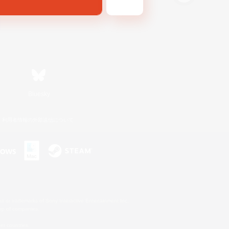
Bluesky
利用者情報の外部送信について
s or trademarks of Sony Interactive Entertainment Inc.
up of companies.
er countries.