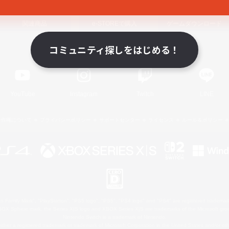
関連商品
e-STOREで購入
ゲームダウンロード
コミュニティ探しをはじめる！
Official Information
YouTube
Instagram
Twitch
LINE
著作権について
プライバシーポリシー
サポートセンター
ライセンス
ルール＆ポリシー
 Family Mark", "PlayStation", "PS5 logo", "PS5", "PS4 logo" and "PS4" are registered trademark
XBOX Sphere mark, the Series X|S logo and XBOX Series X|S are trademarks of the Microsoft gro
Nintendo Switch is a trademark of Nintendo.
ither a registered trademark or trademark of Microsoft Corporation in the United States and/or oth