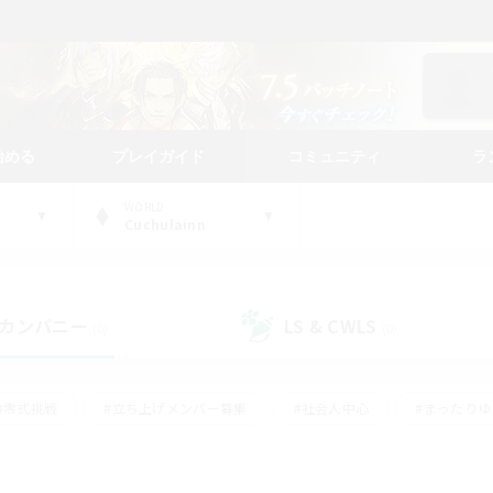
始める
プレイガイド
コミュニティ
ラ
WORLD
Cuchulainn
カンパニー
LS & CWLS
(0)
(0)
#零式挑戦
#立ち上げメンバー募集
#社会人中心
#まったり
レイ
#クラフター中心
#体験歓迎
#ギャザラー中心
#
#スクリーンショット撮影
#ハウジング
#演奏
#クリア目指