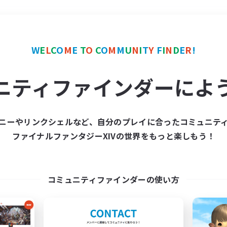
＃モブハント
使用言語
W
E
L
C
O
M
E
T
O
C
O
M
M
U
N
I
T
Y
F
I
N
D
E
R
!
ニティファインダーによ
ニーやリンクシェルなど、自分のプレイに合ったコミュニテ
ファイナルファンタジーXIVの世界をもっと楽しもう！
募集数 0件
集が見つかりませんでし
コミュニティファインダーの使い方
条件を変えて検索してみるでっす！