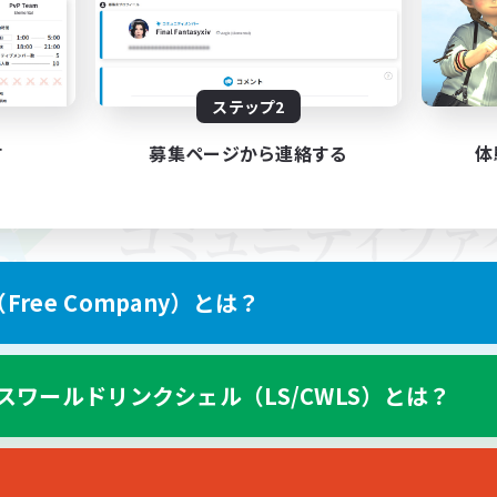
ステップ2
す
募集ページから連絡する
体
ree Company）とは？
スワールドリンクシェル（LS/CWLS）とは？
スマートフォン版へ