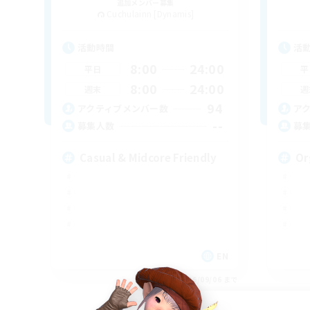
追加メンバー募集
Cuchulainn [Dynamis]
活動時間
活
8:00
24:00
平日
平
8:00
24:00
週末
週
94
アクティブメンバー数
ア
--
募集人数
募
Casual & Midcore Friendly
Or
EN
募集期間: 2026/09/06 まで