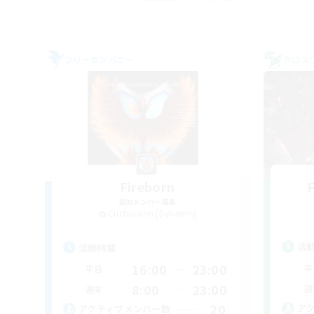
フリーカンパニー
クロス
Fireborn
追加メンバー募集
Cuchulainn [Dynamis]
活
活動時間
16:00
23:00
平
平日
8:00
23:00
週
週末
20
ア
アクティブメンバー数