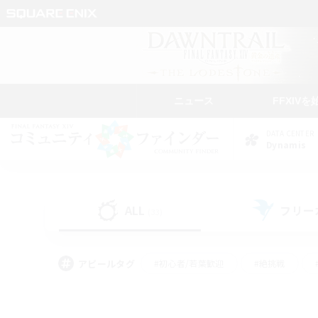
ニュース
FFXIVを
DATA CENTER
Dynamis
ALL
フリー
(33)
アピールタグ
#初心者/若葉歓迎
#絶挑戦
#雑談
#なんでも楽しむ
#学生中心
#
#スクリーンショット撮影
#ト