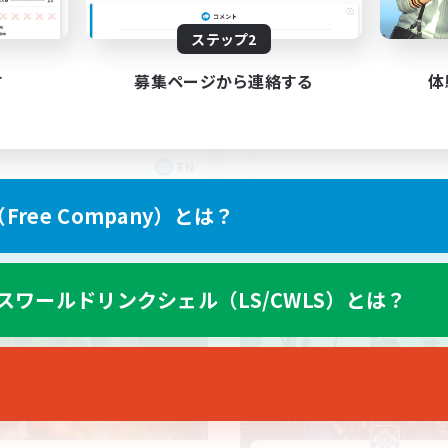
ステップ2
す
募集ページから連絡する
体
EN
募集期間: 2026/09/04 まで
募集期間: 20
ree Company）とは？
ワールドリンクシェル
フリーカンパニー
スワールドリンクシェル（LS/CWLS）とは？