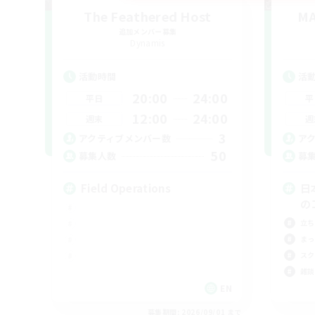
The Feathered Host
MA
追加メンバー募集
Dynamis
活動時間
活
20:00
24:00
平日
平
12:00
24:00
週末
週
3
アクティブメンバー数
ア
50
募集人数
募
Field Operations
日
の
立ち
まっ
スク
雑談
EN
募集期間: 2026/09/01 まで