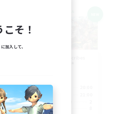
クロスワールドリンクシェル
NEW
うこそ！
ィに加入して、
ance
Ministry of Scribes
追加メンバー募集
Dynamis
活動時間
22:00
19:00
20:00
平日
23:00
20:00
21:00
週末
3
2
アクティブメンバー数
--
8
募集人数