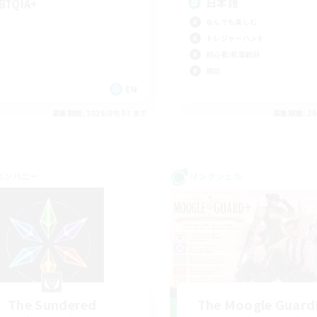
日本語
BTQIA+
なんでも楽しむ
トレジャーハント
初心者/若葉歓迎
雑談
EN
募集期間: 2026/09/07 まで
募集期間: 20
カンパニー
リンクシェル
The Sundered
The Moogle Guar