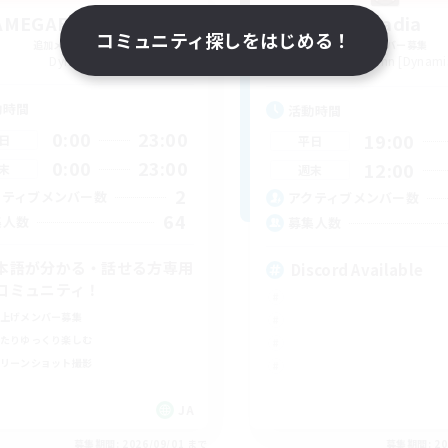
MEGAE - dynamis -
Arcadia
コミュニティ探しをはじめる！
追加メンバー募集
追加メンバー募集
Dynamis
Cuchulainn [Dynami
動時間
活動時間
0:00
23:00
19:00
日
平日
0:00
23:00
12:00
末
週末
2
クティブメンバー数
アクティブメンバー数
64
集人数
募集人数
本語が分かる・話せる方専用
Discord Available
コミュニティ！
上げメンバー募集
たりゆっくり楽しむ
リーンショット撮影
JA
募集期間: 2026/09/01 まで
募集期間: 20