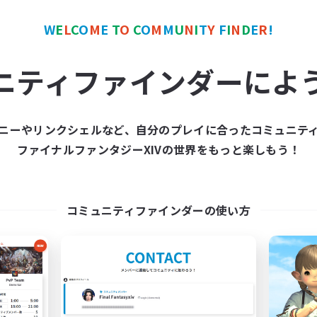
W
E
L
C
O
M
E
T
O
C
O
M
M
U
N
I
T
Y
F
I
N
D
E
R
!
カンパニー
クロスワールドリンクシェル
NEW
ニティファインダーによ
ニーやリンクシェルなど、自分のプレイに合ったコミュニテ
ファイナルファンタジーXIVの世界をもっと楽しもう！
Emerald Shadows
Open Hands:Freel
追加メンバー募集
追加メンバー募集
Cuchulainn [Dynamis]
Dynamis
コミュニティファインダーの使い方
活動時間
動時間
6:00
7:00
21:00
平日
日
1:00
6:00
23:00
週末
末
16
アクティブメンバー数
クティブメンバー数
55
募集人数
集人数