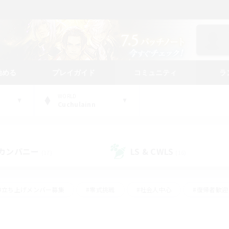
始める
プレイガイド
コミュニティ
ラ
WORLD
Cuchulainn
カンパニー
LS & CWLS
(17)
(16)
#立ち上げメンバー募集
#零式挑戦
#社会人中心
#復帰者歓迎
ギャザラー中心
#モブハント
#ロールプレイ
#体験歓迎
レジャーハント
#クリア目指して頑張る
#ミラプリ（ミラージュプリ