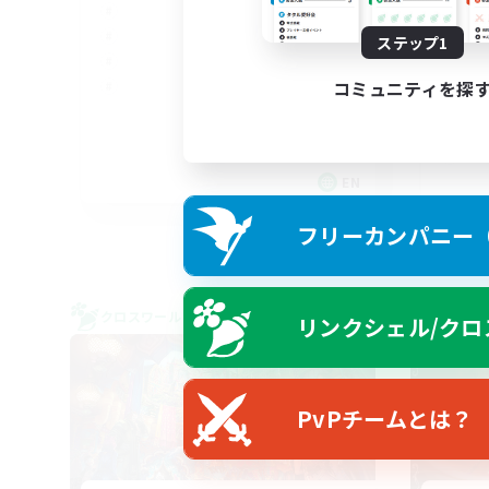
ステップ1
コミュニティを探
EN
募集期間: 2026/09/05 まで
フリーカンパニー（F
クロスワールドリンクシェル
クロス
リンクシェル/クロ
NEW
PvPチームとは？