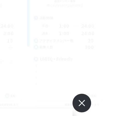
追加メンバー募集
s]
Cuchulainn [Dynamis]
活動時間
24:00
1:00
24:00
平日
2:00
1:00
24:00
週末
15
25
アクティブメンバー数
--
200
募集人数
LGBTQ+ Friendly
EN
EN
26/09/05 まで
募集期間: 2026/09/05 まで