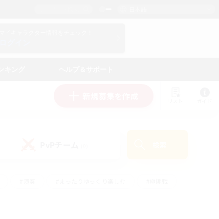
日本語
マイキャラクター情報をチェック！
ログイン
ンキング
ヘルプ＆サポート
新規募集を作成
リスト
ガイド
PvPチーム
検索
(0)
#演奏
#まったりゆっくり楽しむ
#極挑戦
#ハウジング
#レベリング
#クラフター中心
ズム）
#プレイヤー主催イベント