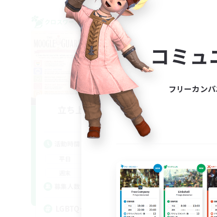
クロスワールドリンクシェル
フリー
NEW
コミュ
フリーカンパ
立ち上げメンバー募集
Dynamis
活動時間
活
1:00
24:00
平日
平
12:00
2:00
週末
週
100
募集人数
ア
募
LGBTQ+ Friendly