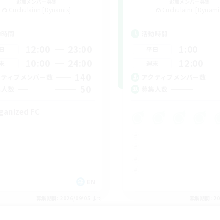
追加メンバー募集
追加メンバー募集
Cuchulainn [Dynamis]
Cuchulainn [Dynami
動時間
活動時間
12:00
23:00
1:00
日
平日
10:00
24:00
12:00
末
週末
140
クティブメンバー数
アクティブメンバー数
50
集人数
募集人数
ganized FC
EN
募集期間: 2026/09/05 まで
募集期間: 20