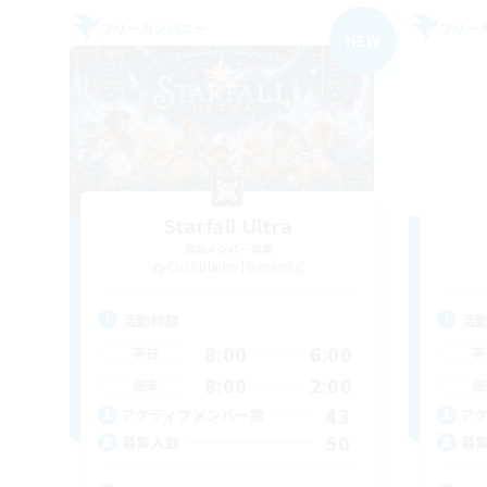
フリーカンパニー
フリー
NEW
Starfall Ultra
追加メンバー募集
Cuchulainn [Dynamis]
活動時間
活
8:00
6:00
平日
平
8:00
2:00
週末
週
43
アクティブメンバー数
ア
50
募集人数
募