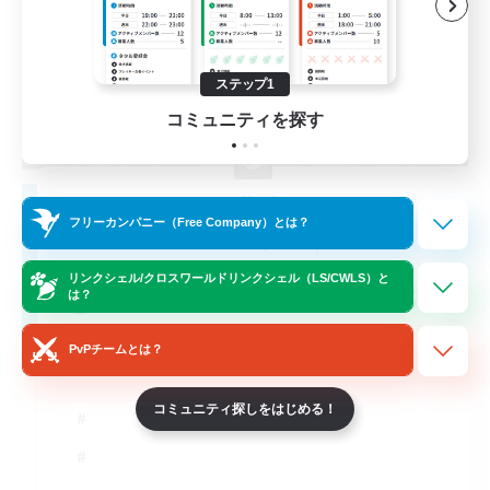
ステップ1
コミュニティを探す
Moonlighters
フリーカンパニー（Free Company）とは？
追加メンバー募集
Cuchulainn [Dynamis]
リンクシェル/クロスワールドリンクシェル（LS/CWLS）と
150
募集人数
は？
PvPチームとは？
Having Fun
コミュニティ探しをはじめる！