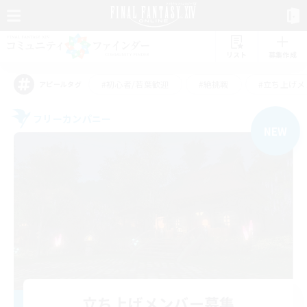
リスト
募集作成
#初心者/若葉歓迎
#絶挑戦
#立ち上げメ
アピールタグ
フリーカンパニー
NEW
立ち上げメンバー募集