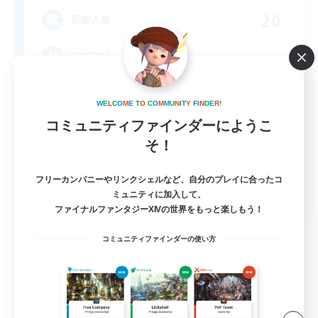
20
募集人数
LGBTQ+
W
E
L
C
O
M
E
T
O
C
O
M
M
U
N
I
T
Y
F
I
N
D
E
R
!
コミュニティファインダーにようこ
そ！
フリーカンパニーやリンクシェルなど、自分のプレイに合ったコ
EN
ミュニティに加入して、
ファイナルファンタジーXIVの世界をもっと楽しもう！
詳細を見る
募集期間: 2026/08/27 まで
コミュニティファインダーの使い方
フリーカンパニー