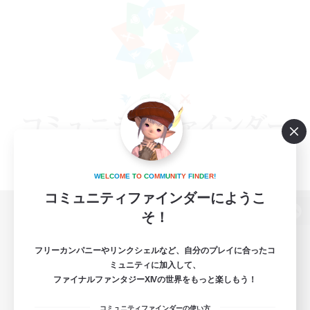
W
E
L
C
O
M
E
T
O
C
O
M
M
U
N
I
T
Y
F
I
N
D
E
R
!
コミュニティファインダーにようこ
そ！
パソコン版へ
フリーカンパニーやリンクシェルなど、自分のプレイに合ったコ
ミュニティに加入して、
ファイナルファンタジーXIVの世界をもっと楽しもう！
関連商品
e-STOREで購入
コミュニティファインダーの使い方