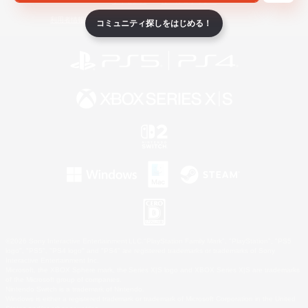
ライセンス
ルール＆ポリシー
利用者情報の外部送信について
コミュニティ探しをはじめる！
©2026 Sony Interactive Entertainment LLC."PlayStation Family Mark", "PlayStation", "PS5
logo", "PS5", "PS4 logo" and "PS4" are registered trademarks or trademarks of Sony
Interactive Entertainment Inc.
Microsoft, the XBOX Sphere mark, the Series X|S logo and XBOX Series X|S are trademarks
of the Microsoft group of companies.
Nintendo Switch is a trademark of Nintendo.
Windows is either a registered trademark or trademark of Microsoft Corporation in the United