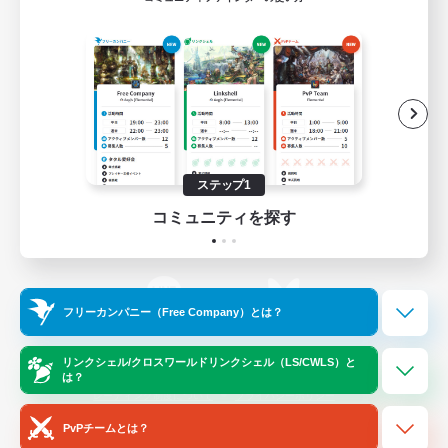
ゲームダウンロード
Official Information
/
X
News
YouTube
ステップ1
コミュニティを探す
Instagram
Twitch
フリーカンパニー（Free Company）とは？
LINE
Bluesky
リンクシェル/クロスワールドリンクシェル（LS/CWLS）と
は？
レーティング制度について
プライバシーポリシー
著作権について
サポートセンター
PvPチームとは？