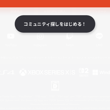
関連商品
e-STOREで購入
ゲームダウンロード
コミュニティ探しをはじめる！
Official Information
YouTube
Instagram
Twitch
LINE
著作権について
プライバシーポリシー
サポートセンター
ライセンス
ルール＆ポリシー
 Family Mark", "PlayStation", "PS5 logo", "PS5", "PS4 logo" and "PS4" are registered trademark
XBOX Sphere mark, the Series X|S logo and XBOX Series X|S are trademarks of the Microsoft gro
Nintendo Switch is a trademark of Nintendo.
ither a registered trademark or trademark of Microsoft Corporation in the United States and/or oth