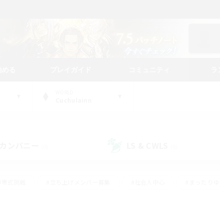
始める
プレイガイド
コミュニティ
ラ
WORLD
Cuchulainn
カンパニー
LS & CWLS
(0)
(0)
#零式挑戦
#立ち上げメンバー募集
#社会人中心
#まったり
#体験歓迎
#クラフター中心
#ギャザラー中心
#ロー
ング
#演奏
#ミラプリ（ミラージュプリズム）
#クリア目指