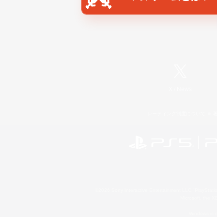
X
/
News
レーティング制度について
©2026 Sony Interactive Entertainment LLC."PlayStation
Microsoft, the 
Windows is e