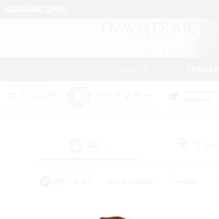
ニュース
FFXIVを
DATA CENTER
Dynamis
ALL
フリー
(0)
アピールタグ
#初心者/若葉歓迎
#絶挑戦
#モブハント
#学生中心
#なんでも楽しむ
#スクリーンショット撮影
#ハウジ