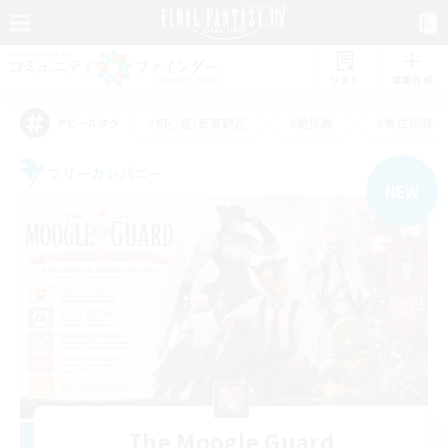
リスト
募集作成
#初心者/若葉歓迎
#絶挑戦
#零式挑戦
アピールタグ
フリーカンパニー
NEW
The Moogle Guard