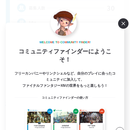
30
募集人数
18+
W
E
L
C
O
M
E
T
O
C
O
M
M
U
N
I
T
Y
F
I
N
D
E
R
!
コミュニティファインダーにようこ
そ！
フリーカンパニーやリンクシェルなど、自分のプレイに合ったコ
EN
ミュニティに加入して、
ファイナルファンタジーXIVの世界をもっと楽しもう！
詳細を見る
募集期間: 2026/08/25 まで
コミュニティファインダーの使い方
フリーカンパニー