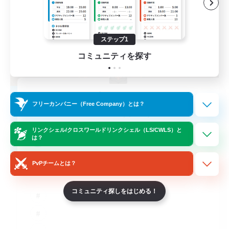
ステップ1
コミュニティを探す
Kurohana House
フリーカンパニー（Free Company）とは？
追加メンバー募集
Cuchulainn [Dynamis]
リンクシェル/クロスワールドリンクシェル（LS/CWLS）と
15
募集人数
は？
PvPチームとは？
LGBT+ Community
コミュニティ探しをはじめる！