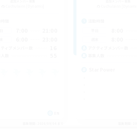
追加メンバー募集
追加メンバー募集
Cuchulainn [Dynamis]
Cuchulainn [Dynami
動時間
活動時間
7:00
21:00
8:00
日
平日
6:00
23:00
8:00
末
週末
16
クティブメンバー数
アクティブメンバー数
55
集人数
募集人数
Star Power
EN
募集期間: 2026/09/04 まで
募集期間: 20