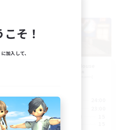
フリーカンパニー
うこそ！
ィに加入して、
Kurohana House
追加メンバー募集
s]
Cuchulainn [Dynamis]
活動時間
24:00
14:00
24:00
平日
24:00
1:00
23:00
週末
20
15
アクティブメンバー数
150
15
募集人数