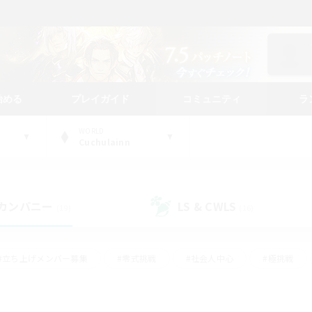
始める
プレイガイド
コミュニティ
ラ
WORLD
Cuchulainn
カンパニー
LS & CWLS
(19)
(16)
#立ち上げメンバー募集
#零式挑戦
#社会人中心
#極挑戦
#体験歓迎
#ロールプレイ
#ギャザラー中心
#クラフター中
て頑張る
#スクリーンショット撮影
#ミラプリ（ミラージュプリズム