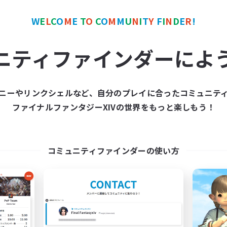
W
E
L
C
O
M
E
T
O
C
O
M
M
U
N
I
T
Y
F
I
N
D
E
R
!
カンパニー
フリーカンパニー
ニティファインダーによ
ニーやリンクシェルなど、自分のプレイに合ったコミュニテ
ファイナルファンタジーXIVの世界をもっと楽しもう！
The Siren's Call
Moonlighters
追加メンバー募集
追加メンバー募集
Cuchulainn [Dynamis]
Cuchulainn [Dynami
コミュニティファインダーの使い方
動時間
活動時間
16:00
24:00
12:00
日
平日
11:00
24:00
12:00
末
週末
42
クティブメンバー数
アクティブメンバー数
20
集人数
募集人数