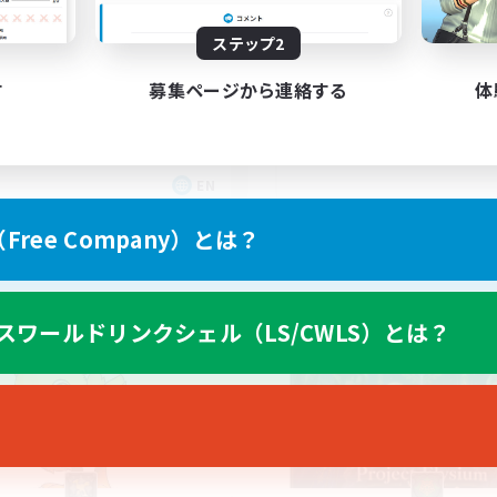
BTQ+
Having Fun
ステップ2
す
募集ページから連絡する
体
EN
募集期間: 2026/08/27 まで
募集期間: 20
ree Company）とは？
カンパニー
フリーカンパニー
スワールドリンクシェル（LS/CWLS）とは？