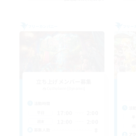
フリーカンパニー
フリー
立ち上げメンバー募集
Cuchulainn [Dynamis]
活動時間
活
17:00
2:00
平日
平
12:00
2:00
週末
週
8
募集人数
ア