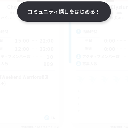
Chocobros
Project Elysiu
コミュニティ探しをはじめる！
追加メンバー募集
追加メンバー募集
Cuchulainn [Dynamis]
Cuchulainn [Dynami
動時間
活動時間
15:00
22:00
0:00
日
平日
12:00
22:00
0:00
末
週末
10
クティブメンバー数
アクティブメンバー数
999
集人数
募集人数
Weekend Warriors
1+)
EN
募集期間: 2026/08/21 まで
募集期間: 20