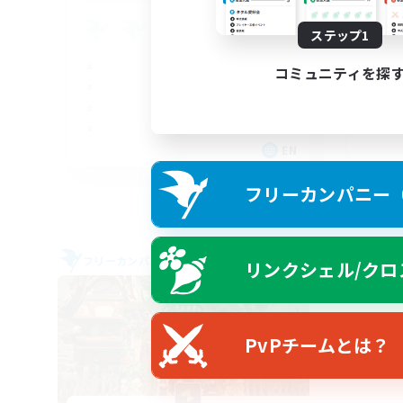
LG
ステップ1
コミュニティを探
EN
募集期間: 2026/08/31 まで
フリーカンパニー（F
フリーカンパニー
フリー
リンクシェル/クロ
PvPチームとは？