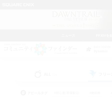
ニュース
FFXIVを
DATA CENTER
Dynamis
ALL
フリー
(35)
アピールタグ
#初心者/若葉歓迎
#絶挑戦
#なんでも楽しむ
#学生中心
#モブハント
#レベリング
#クリア目指し