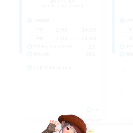
追加メンバー募集
Cuchulainn [Dynamis]
活動時間
活
1:00
24:00
平日
平
1:00
24:00
週末
週
25
アクティブメンバー数
ア
200
募集人数
募
LGBTQ+ Friendly
EN
募集期間: 2026/09/05 まで