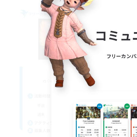
フリーカンパニー
フリー
コミュ
フリーカンパ
Fireborn
追加メンバー募集
Cuchulainn [Dynamis]
活動時間
活
16:00
23:00
平日
平
8:00
23:00
週末
週
20
アクティブメンバー数
ア
50
募集人数
募