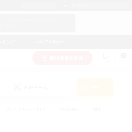
日本語
マイキャラクター情報をチェック！
ログイン
ンキング
ヘルプ＆サポート
新規募集を作成
リスト
ガイド
PvPチーム
検索
(0)
#まったりゆっくり楽しむ
#復帰者歓迎
#雑談
心
#演奏
#トレジャーハント
#ハウジング
）
#プレイヤー主催イベント