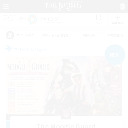
リスト
募集作成
#初心者/若葉歓迎
#絶挑戦
#零式挑戦
アピールタグ
フリーカンパニー
NEW
The Moogle Guard