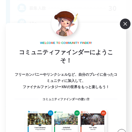
30
募集人数
18+
W
E
L
C
O
M
E
T
O
C
O
M
M
U
N
I
T
Y
F
I
N
D
E
R
!
コミュニティファインダーにようこ
そ！
フリーカンパニーやリンクシェルなど、自分のプレイに合ったコ
EN
ミュニティに加入して、
ファイナルファンタジーXIVの世界をもっと楽しもう！
詳細を見る
募集期間: 2026/08/25 まで
コミュニティファインダーの使い方
フリーカンパニー