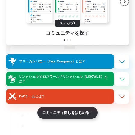
ステップ1
コミュニティを探す
Kurohana House
フリーカンパニー（Free Company）とは？
追加メンバー募集
Cuchulainn [Dynamis]
リンクシェル/クロスワールドリンクシェル（LS/CWLS）と
15
募集人数
は？
PvPチームとは？
LGBT+ Community
コミュニティ探しをはじめる！