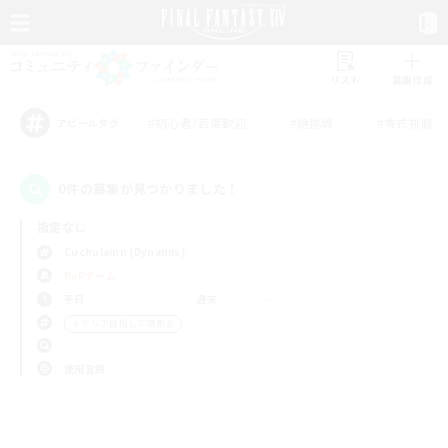
リスト
募集作成
#初心者/若葉歓迎
#絶挑戦
#零式挑戦
アピールタグ
0件の募集が見つかりました！
指定なし
Cuchulainn (Dynamis)
PvPチーム
平日
週末
＃クリア目指して頑張る
使用言語