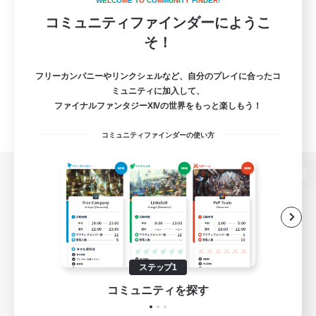
W
E
L
C
O
M
E
T
O
C
O
M
M
U
N
I
T
Y
F
I
N
D
E
R
!
コミュニティファインダーにようこ
そ！
フリーカンパニーやリンクシェルなど、自分のプレイに合ったコ
ミュニティに加入して、
ファイナルファンタジーXIVの世界をもっと楽しもう！
コミュニティファインダーの使い方
パソコン版へ
関連商品
e-STOREで購入
ステップ1
ゲームダウンロード
コミュニティを探す