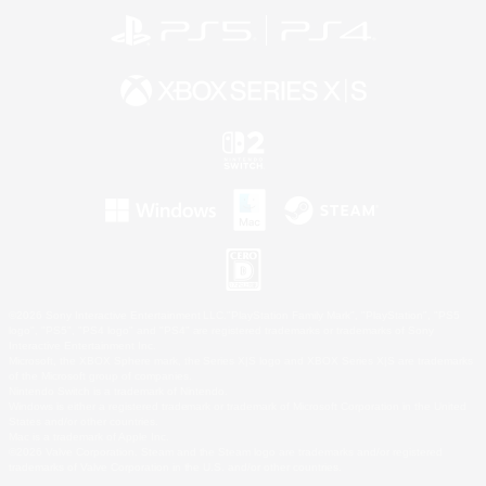
©2026 Sony Interactive Entertainment LLC."PlayStation Family Mark", "PlayStation", "PS5
logo", "PS5", "PS4 logo" and "PS4" are registered trademarks or trademarks of Sony
Interactive Entertainment Inc.
Microsoft, the XBOX Sphere mark, the Series X|S logo and XBOX Series X|S are trademarks
of the Microsoft group of companies.
Nintendo Switch is a trademark of Nintendo.
Windows is either a registered trademark or trademark of Microsoft Corporation in the United
States and/or other countries.
Mac is a trademark of Apple Inc.
©2026 Valve Corporation. Steam and the Steam logo are trademarks and/or registered
trademarks of Valve Corporation in the U.S. and/or other countries.