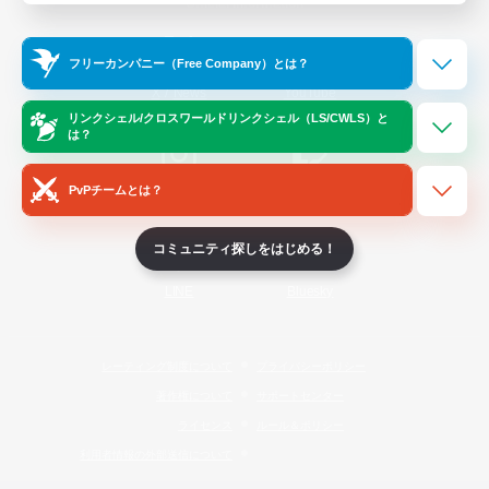
Official Information
フリーカンパニー（Free Company）とは？
/
X
News
YouTube
リンクシェル/クロスワールドリンクシェル（LS/CWLS）と
は？
PvPチームとは？
Instagram
Twitch
コミュニティ探しをはじめる！
LINE
Bluesky
レーティング制度について
プライバシーポリシー
著作権について
サポートセンター
ライセンス
ルール＆ポリシー
利用者情報の外部送信について