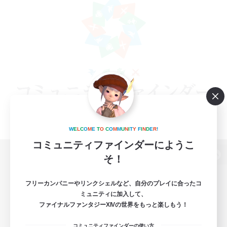
W
E
L
C
O
M
E
T
O
C
O
M
M
U
N
I
T
Y
F
I
N
D
E
R
!
コミュニティファインダーにようこ
そ！
パソコン版へ
フリーカンパニーやリンクシェルなど、自分のプレイに合ったコ
ミュニティに加入して、
ファイナルファンタジーXIVの世界をもっと楽しもう！
関連商品
e-STOREで購入
コミュニティファインダーの使い方