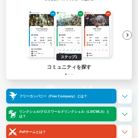
ゲームダウンロード
Official Information
/
X
News
YouTube
ステップ1
コミュニティを探す
Instagram
Twitch
フリーカンパニー（Free Company）とは？
LINE
Bluesky
リンクシェル/クロスワールドリンクシェル（LS/CWLS）と
は？
レーティング制度について
プライバシーポリシー
著作権について
サポートセンター
PvPチームとは？