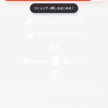
ライセンス
ルール＆ポリシー
利用者情報の外部送信について
コミュニティ探しをはじめる！
©2026 Sony Interactive Entertainment LLC."PlayStation Family Mark", "PlayStation", "PS5
logo", "PS5", "PS4 logo" and "PS4" are registered trademarks or trademarks of Sony
Interactive Entertainment Inc.
Microsoft, the XBOX Sphere mark, the Series X|S logo and XBOX Series X|S are trademarks
of the Microsoft group of companies.
Nintendo Switch is a trademark of Nintendo.
Windows is either a registered trademark or trademark of Microsoft Corporation in the United