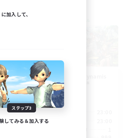
ィに加入して、
クロスワールドリンクシェル
ate
Let's Party! Dynamis
追加メンバー募集
Dynamis
活動時間
ステップ3
2:00
0:00
23:00
平日
2:00
0:00
23:00
験してみる＆加入する
週末
2
1
アクティブメンバー数
62
999
募集人数