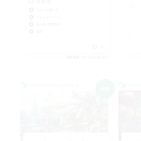
日本語
なんでも楽しむ
トレジャーハント
初心者/若葉歓迎
雑談
JA
募集期間: 2026/09/06 まで
クロスワールドリンクシェル
クロス
NEW