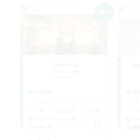
クロスワールドリンクシェル
リンク
NEW
Swiftcast
The
追加メンバー募集
Dynamis
活動時間
活
--:--
--:--
平日
平
12:00
23:00
週末
週
10
アクティブメンバー数
ア
30
募集人数
募