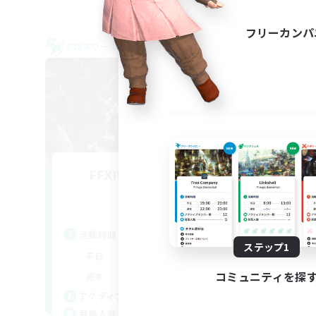
フリーカンパ
クロスワールドリンクシェル
クロス
FFXIV NA Network
追加メンバー募集
Dynamis
活動時間
活
ステップ1
0:00
23:00
平日
平
0:00
23:00
コミュニティを探
週末
週
680
アクティブメンバー数
ア
--
募集人数
募