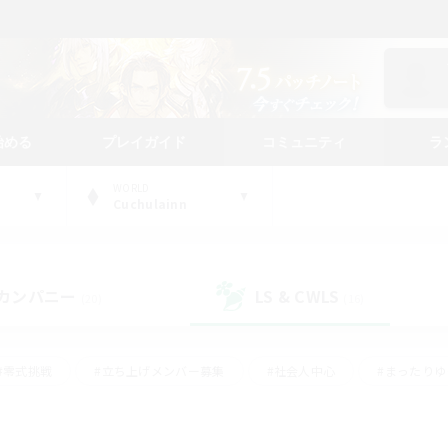
始める
プレイガイド
コミュニティ
ラ
WORLD
Cuchulainn
カンパニー
LS & CWLS
(20)
(16)
#零式挑戦
#立ち上げメンバー募集
#社会人中心
#まったり
#体験歓迎
#クラフター中心
#ギャザラー中心
#ロー
ング
#演奏
#ミラプリ（ミラージュプリズム）
#クリア目指