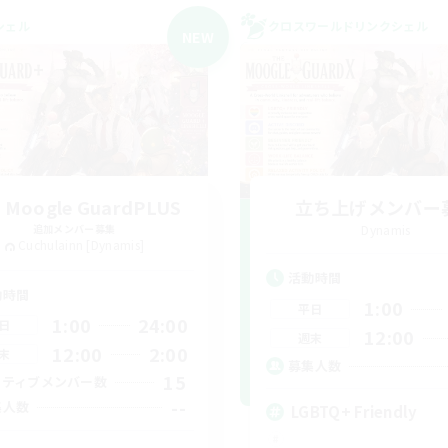
シェル
クロスワールドリンクシェル
NEW
 Moogle GuardPLUS
立ち上げメンバー
追加メンバー募集
Dynamis
Cuchulainn [Dynamis]
活動時間
動時間
1:00
平日
1:00
24:00
日
12:00
週末
12:00
2:00
末
募集人数
15
クティブメンバー数
--
集人数
LGBTQ+ Friendly