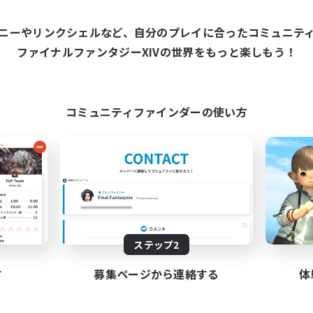
ニーやリンクシェルなど、自分のプレイに合ったコミュニテ
ワールドリンクシェル
クロスワールドリンクシェル
ファイナルファンタジーXIVの世界をもっと楽しもう！
コミュニティファインダーの使い方
Das Sweats 3.0
Shadow Syndic
追加メンバー募集
追加メンバー募集
Dynamis
Dynamis
動時間
活動時間
ステップ2
0:00
23:00
12:00
日
平日
0:00
23:00
12:00
す
募集ページから連絡する
体
末
週末
6
クティブメンバー数
アクティブメンバー数
64
集人数
募集人数