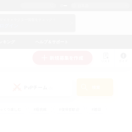
日本語
マイキャラクター情報をチェック！
ログイン
ンキング
ヘルプ＆サポート
新規募集を作成
リスト
ガイド
PvPチーム
検索
(0)
ゆっくり楽しむ
#極挑戦
#復帰者歓迎
#雑談
ルプレイ
#トレジャーハント
#レベリング
して頑張る
#プレイヤー主催イベント