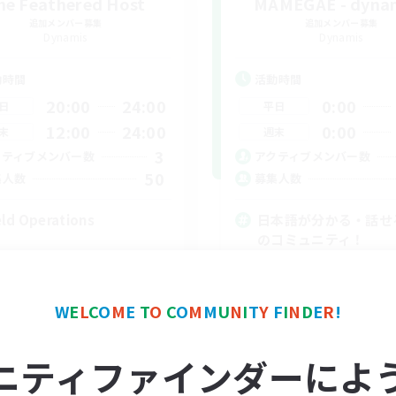
he Feathered Host
MAMEGAE - dynam
追加メンバー募集
追加メンバー募集
Dynamis
Dynamis
動時間
活動時間
20:00
24:00
0:00
日
平日
12:00
24:00
0:00
末
週末
3
クティブメンバー数
アクティブメンバー数
50
集人数
募集人数
eld Operations
日本語が分かる・話せ
のコミュニティ！
立ち上げメンバー募集
まったりゆっくり楽しむ
スクリーンショット撮影
W
E
L
C
O
M
E
T
O
C
O
M
M
U
N
I
T
Y
F
I
N
D
E
R
!
雑談
EN
ニティファインダーによ
募集期間: 2026/09/01 まで
募集期間: 20