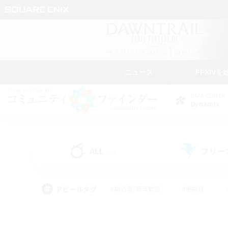
ニュース
FFXIVを
DATA CENTER
Dynamis
ALL
フリー
(36)
アピールタグ
#初心者/若葉歓迎
#絶挑戦
#モブハント
#学生中心
#なんでも楽しむ
#スクリーンショット撮影
#ハウジ