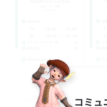
Ministry of Scribes
T
追加メンバー募集
Dynamis
活動時間
活
19:00
20:00
平日
平
20:00
21:00
週末
週
2
アクティブメンバー数
ア
8
募集人数
募
Adventuring
Fi
EN
コミュ
募集期間: 2026/09/03 まで