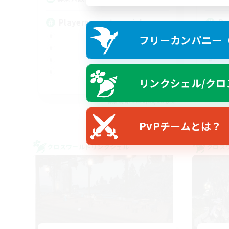
Players events social
Re
フリーカンパニー（F
リンクシェル/クロ
EN / FR
募集期間: 2026/08/28 まで
PvPチームとは？
クロスワールドリンクシェル
クロス