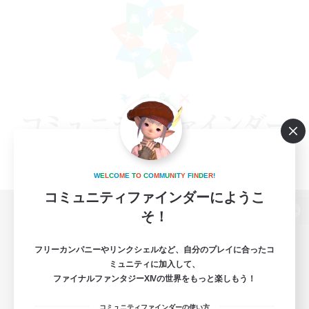
W
E
L
C
O
M
E
T
O
C
O
M
M
U
N
I
T
Y
F
I
N
D
E
R
!
コミュニティファインダーにようこ
そ！
パソコン版へ
フリーカンパニーやリンクシェルなど、自分のプレイに合ったコ
ミュニティに加入して、
ファイナルファンタジーXIVの世界をもっと楽しもう！
関連商品
e-STOREで購入
コミュニティファインダーの使い方