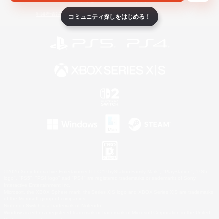
ライセンス
ルール＆ポリシー
利用者情報の外部送信について
コミュニティ探しをはじめる！
©2026 Sony Interactive Entertainment LLC."PlayStation Family Mark", "PlayStation", "PS5
logo", "PS5", "PS4 logo" and "PS4" are registered trademarks or trademarks of Sony
Interactive Entertainment Inc.
Microsoft, the XBOX Sphere mark, the Series X|S logo and XBOX Series X|S are trademarks
of the Microsoft group of companies.
Nintendo Switch is a trademark of Nintendo.
Windows is either a registered trademark or trademark of Microsoft Corporation in the United