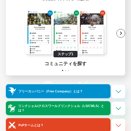
ゲームダウンロード
Official Information
/
X
News
YouTube
ステップ1
コミュニティを探す
Instagram
Twitch
フリーカンパニー（Free Company）とは？
LINE
Bluesky
リンクシェル/クロスワールドリンクシェル（LS/CWLS）と
は？
レーティング制度について
プライバシーポリシー
著作権について
サポートセンター
PvPチームとは？