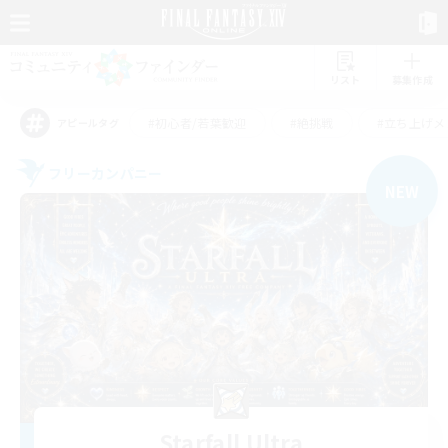
リスト
募集作成
#初心者/若葉歓迎
#絶挑戦
#立ち上げメ
アピールタグ
フリーカンパニー
NEW
Starfall Ultra