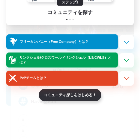
ステップ1
コミュニティを探す
フリーカンパニー（Free Company）とは？
Moonlighters
リンクシェル/クロスワールドリンクシェル（LS/CWLS）と
は？
追加メンバー募集
Cuchulainn [Dynamis]
PvPチームとは？
150
募集人数
コミュニティ探しをはじめる！
Having Fun