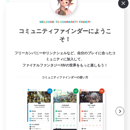
20
募集人数
LGBTQ+
W
E
L
C
O
M
E
T
O
C
O
M
M
U
N
I
T
Y
F
I
N
D
E
R
!
コミュニティファインダーにようこ
そ！
フリーカンパニーやリンクシェルなど、自分のプレイに合ったコ
ミュニティに加入して、
ファイナルファンタジーXIVの世界をもっと楽しもう！
EN
コミュニティファインダーの使い方
詳細を見る
募集期間: 2026/08/27 まで
フリーカンパニー