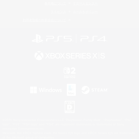
著作権について
サポートセンター
ライセンス
ルール＆ポリシー
利用者情報の外部送信について
©2026 Sony Interactive Entertainment LLC."PlayStation Family Mark", "PlayStation", "PS5
logo", "PS5", "PS4 logo" and "PS4" are registered trademarks or trademarks of Sony
Interactive Entertainment Inc.
Microsoft, the XBOX Sphere mark, the Series X|S logo and XBOX Series X|S are trademarks
of the Microsoft group of companies.