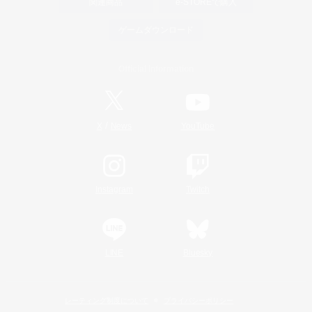
関連商品
e-STOREで購入
ゲームダウンロード
Official Information
/
X
News
YouTube
Instagram
Twitch
LINE
Bluesky
レーティング制度について
プライバシーポリシー