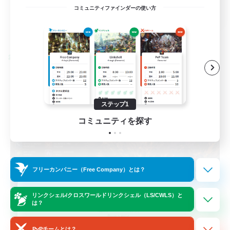
EN / FR
コミュニティファインダーの使い方
詳細を見る
募集期間: 2026/08/28 まで
クロスワールドリンクシェル
ステップ1
コミュニティを探す
フリーカンパニー（Free Company）とは？
Das Sweats 3.0
リンクシェル/クロスワールドリンクシェル（LS/CWLS）と
は？
追加メンバー募集
Dynamis
PvPチームとは？