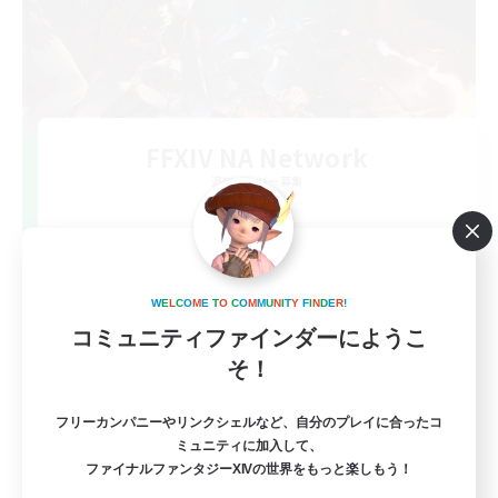
FFXIV NA Network
追加メンバー募集
Dynamis
--
募集人数
Players events social
W
E
L
C
O
M
E
T
O
C
O
M
M
U
N
I
T
Y
F
I
N
D
E
R
!
コミュニティファインダーにようこ
そ！
フリーカンパニーやリンクシェルなど、自分のプレイに合ったコ
ミュニティに加入して、
ファイナルファンタジーXIVの世界をもっと楽しもう！