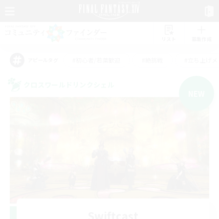
リスト
募集作成
#初心者/若葉歓迎
#絶挑戦
#立ち上げメ
アピールタグ
クロスワールドリンクシェル
NEW
Swiftcast