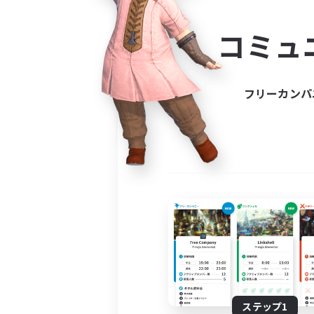
コミ
コミュ
コミュニ
自分に合っ
フリーカンパ
ステップ1