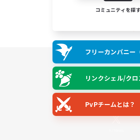
コミュニティを探
フリーカンパニー（F
リンクシェル/クロ
PvPチームとは？
X
/
News