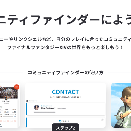
ュニティメンバーを集め
ニティファインダーによ
ティファインダーは、一緒に冒険する仲間を募集することが
た仲間を集めて、ファイナルファンタジーXIVの世界をもっ
ニーやリンクシェルなど、自分のプレイに合ったコミュニテ
ファイナルファンタジーXIVの世界をもっと楽しもう！
新規募集を作成する
コミュニティファインダーの使い方
ステップ2