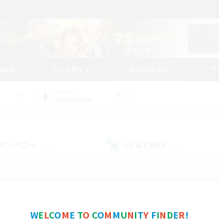
始める
プレイガイド
コミュニティ
ラ
WORLD
Cuchulainn
カンパニー
LS & CWLS
(19)
(16)
コミュニティファインダー
W
E
L
C
O
M
E
T
O
C
O
M
M
U
N
I
T
Y
F
I
N
D
E
R
!