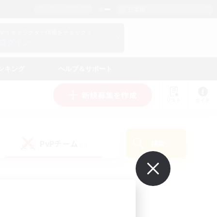
日本語
マイキャラクター情報をチェック！
ログイン
ンキング
ヘルプ＆サポート
新規募集を作成
リスト
ガイド
PvPチーム
検索
(0)
で