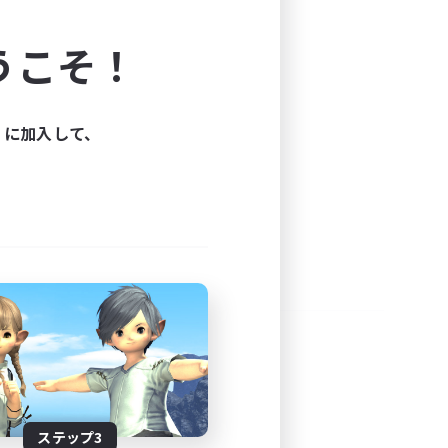
よう！
うこそ！
できます。
と楽しもう！
ィに加入して、
ステップ3