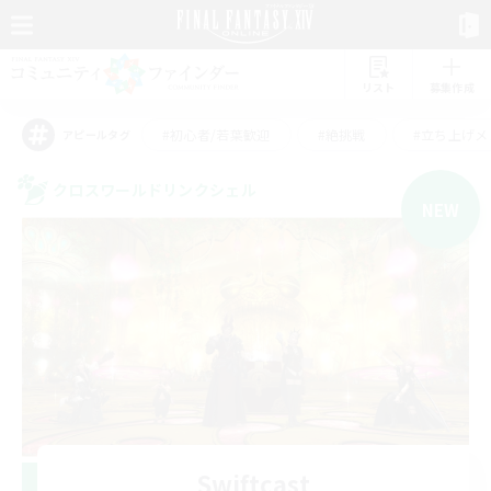
リスト
募集作成
#初心者/若葉歓迎
#絶挑戦
#立ち上げメ
アピールタグ
クロスワールドリンクシェル
NEW
Swiftcast