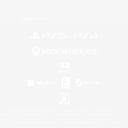
著作権について
サポートセンター
ライセンス
ルール＆ポリシー
利用者情報の外部送信について
©2026 Sony Interactive Entertainment LLC."PlayStation Family Mark", "PlayStation", "PS5
logo", "PS5", "PS4 logo" and "PS4" are registered trademarks or trademarks of Sony
Interactive Entertainment Inc.
Microsoft, the XBOX Sphere mark, the Series X|S logo and XBOX Series X|S are trademarks
of the Microsoft group of companies.