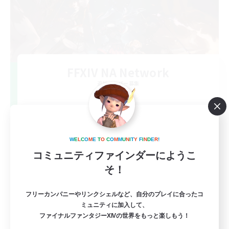
FFXIV NA Network
追加メンバー募集
Dynamis
--
募集人数
Players events social
W
E
L
C
O
M
E
T
O
C
O
M
M
U
N
I
T
Y
F
I
N
D
E
R
!
コミュニティファインダーにようこ
そ！
フリーカンパニーやリンクシェルなど、自分のプレイに合ったコ
ミュニティに加入して、
ファイナルファンタジーXIVの世界をもっと楽しもう！