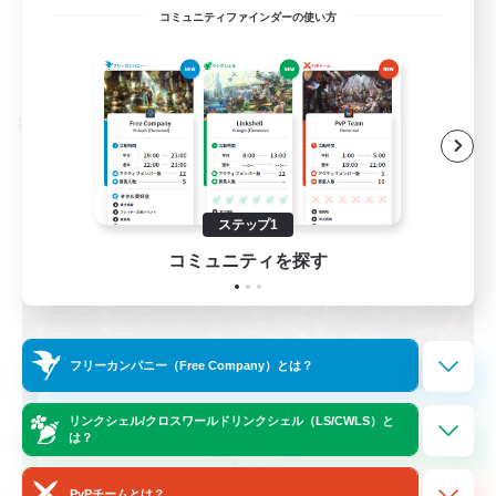
EN / FR
コミュニティファインダーの使い方
詳細を見る
募集期間: 2026/08/28 まで
クロスワールドリンクシェル
ステップ1
コミュニティを探す
フリーカンパニー（Free Company）とは？
Das Sweats 3.0
リンクシェル/クロスワールドリンクシェル（LS/CWLS）と
は？
追加メンバー募集
Dynamis
PvPチームとは？