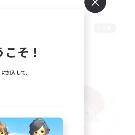
変更
うこそ！
ィに加入して、
た。