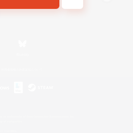
Bluesky
利用者情報の外部送信について
s or trademarks of Sony Interactive Entertainment Inc.
up of companies.
er countries.