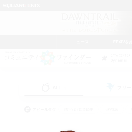
ニュース
FFXIVを
DATA CENTER
Dynamis
ALL
フリー
(0)
アピールタグ
#初心者/若葉歓迎
#絶挑戦
#なんでも楽しむ
#学生中心
#モブハント
#レベリング
#クリア目指し