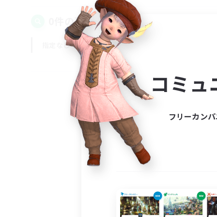
0件の募集が見つかりました！
指定なし
平日
週末
コミュ
フリーカンパ
募