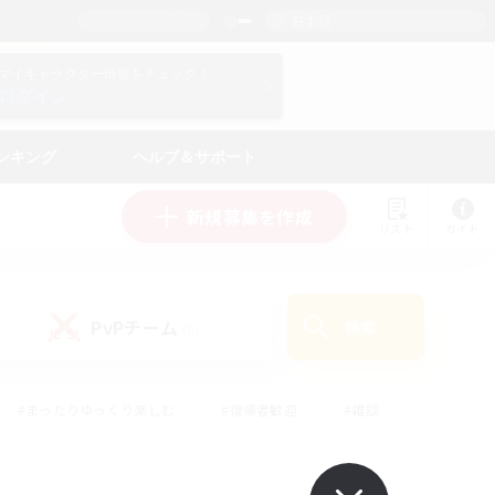
日本語
マイキャラクター情報をチェック！
ログイン
ンキング
ヘルプ＆サポート
新規募集を作成
リスト
ガイド
PvPチーム
検索
(0)
#まったりゆっくり楽しむ
#復帰者歓迎
#雑談
心
#演奏
#トレジャーハント
#ハウジング
）
#プレイヤー主催イベント