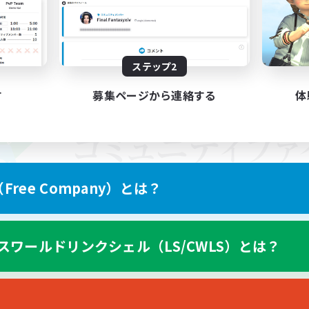
ステップ2
す
募集ページから連絡する
体
ree Company）とは？
スワールドリンクシェル（LS/CWLS）とは？
スマートフォン版へ