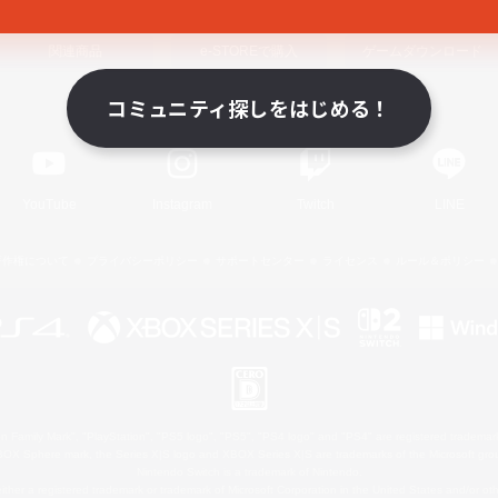
関連商品
e-STOREで購入
ゲームダウンロード
コミュニティ探しをはじめる！
Official Information
YouTube
Instagram
Twitch
LINE
著作権について
プライバシーポリシー
サポートセンター
ライセンス
ルール＆ポリシー
 Family Mark", "PlayStation", "PS5 logo", "PS5", "PS4 logo" and "PS4" are registered trademark
XBOX Sphere mark, the Series X|S logo and XBOX Series X|S are trademarks of the Microsoft gro
Nintendo Switch is a trademark of Nintendo.
ither a registered trademark or trademark of Microsoft Corporation in the United States and/or oth