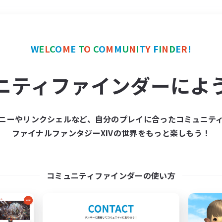
＃学生中心
使用言語
W
E
L
C
O
M
E
T
O
C
O
M
M
U
N
I
T
Y
F
I
N
D
E
R
!
ニティファインダーによ
ニーやリンクシェルなど、自分のプレイに合ったコミュニテ
ファイナルファンタジーXIVの世界をもっと楽しもう！
募集数 0件
集が見つかりませんでし
コミュニティファインダーの使い方
条件を変えて検索してみるでっす！