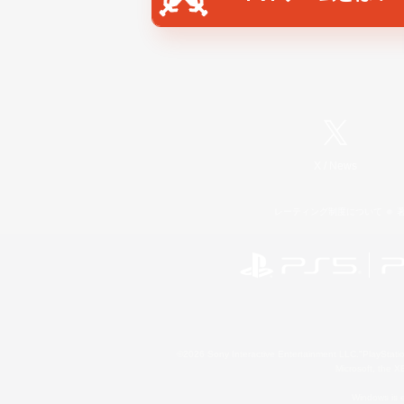
X
/
News
レーティング制度について
©2026 Sony Interactive Entertainment LLC."PlayStation
Microsoft, the 
Windows is e