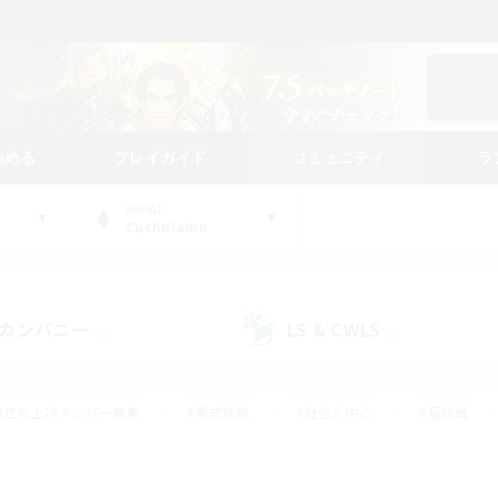
始める
プレイガイド
コミュニティ
ラ
WORLD
Cuchulainn
カンパニー
LS & CWLS
(0)
(0)
#立ち上げメンバー募集
#零式挑戦
#社会人中心
#極挑戦
#体験歓迎
#ロールプレイ
#ギャザラー中心
#クラフター中
て頑張る
#スクリーンショット撮影
#ミラプリ（ミラージュプリズム