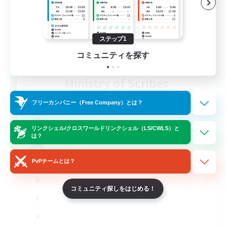
ステップ1
コミュニティを探す
Ministry of Scribes
追加メンバー募集
Dynamis
フリーカンパニー（Free Company）とは？
8
募集人数
リンクシェル/クロスワールドリンクシェル（LS/CWLS）と
は？
Adventuring
PvPチームとは？
コミュニティ探しをはじめる！