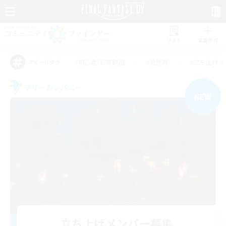
リスト
募集作成
#初心者/若葉歓迎
#絶挑戦
#立ち上げメ
アピールタグ
フリーカンパニー
NEW
立ち上げメンバー募集