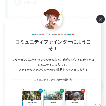
--
募集人数
W
E
L
C
O
M
E
T
O
C
O
M
M
U
N
I
T
Y
F
I
N
D
E
R
!
コミュニティファインダーにようこ
そ！
EN
フリーカンパニーやリンクシェルなど、自分のプレイに合ったコ
ミュニティに加入して、
詳細を見る
募集期間: 2026/09/03 まで
ファイナルファンタジーXIVの世界をもっと楽しもう！
コミュニティファインダーの使い方
クロスワールドリンクシェル
NEW