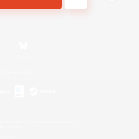
Bluesky
利用者情報の外部送信について
s or trademarks of Sony Interactive Entertainment Inc.
up of companies.
er countries.