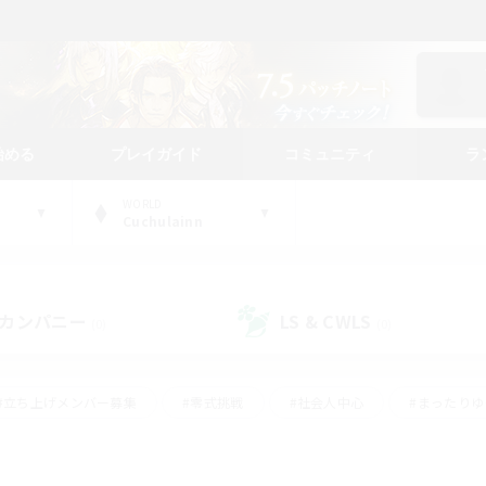
始める
プレイガイド
コミュニティ
ラ
WORLD
Cuchulainn
カンパニー
LS & CWLS
(0)
(0)
#立ち上げメンバー募集
#零式挑戦
#社会人中心
#まったり
体験歓迎
#クラフター中心
#ロールプレイ
#ギャザラー中心
ージュプリズム）
#スクリーンショット撮影
#クリア目指して頑張る