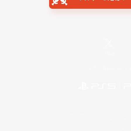
X
/
News
レーティング制度について
©2026 Sony Interactive Entertainment LLC."PlayStation
Microsoft, the 
Windows is e