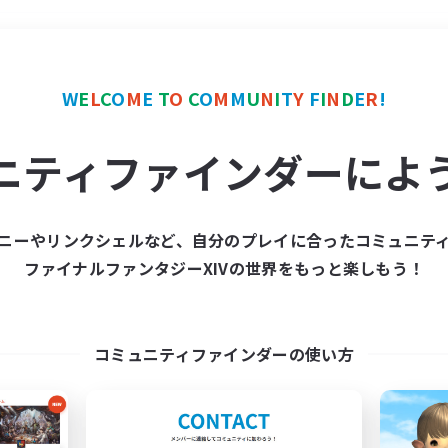
＃体験歓迎
使用言語
W
E
L
C
O
M
E
T
O
C
O
M
M
U
N
I
T
Y
F
I
N
D
E
R
!
ニティファインダーによ
ニーやリンクシェルなど、自分のプレイに合ったコミュニテ
ファイナルファンタジーXIVの世界をもっと楽しもう！
募集数 0件
集が見つかりませんでし
コミュニティファインダーの使い方
条件を変えて検索してみるでっす！