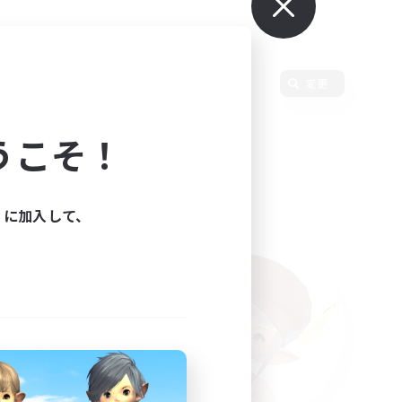
変更
うこそ！
ィに加入して、
た。