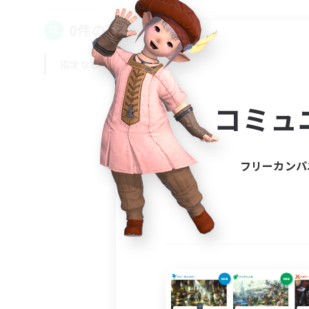
0件の募集が見つかりました！
指定なし
平日
週末
コミュ
フリーカンパ
募