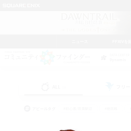
ニュース
FFXIVを
DATA CENTER
Dynamis
ALL
フリー
(0)
アピールタグ
#初心者/若葉歓迎
#絶挑戦
#学生中心
#なんでも楽しむ
#モブハント
#
#演奏
#ミラプリ（ミラ