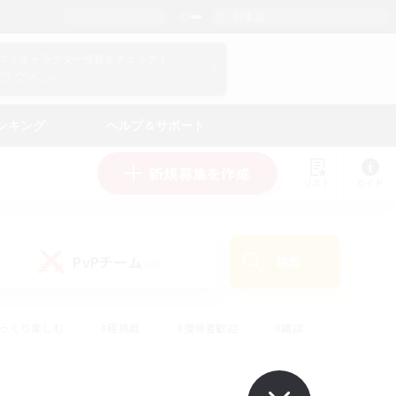
日本語
マイキャラクター情報をチェック！
ログイン
ンキング
ヘルプ＆サポート
新規募集を作成
リスト
ガイド
PvPチーム
検索
(0)
ゆっくり楽しむ
#極挑戦
#復帰者歓迎
#雑談
#ハウジング
#トレジャーハント
#レベリング
#プレイヤー主催イベント