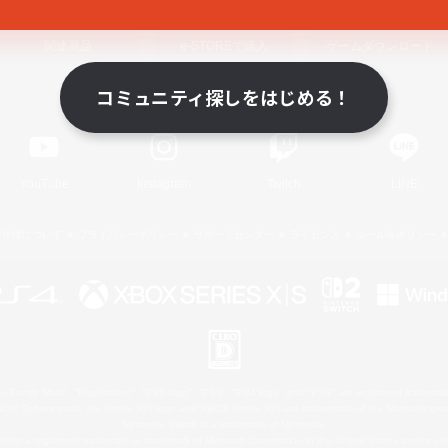
関連商品
e-STOREで購入
ゲームダウンロード
コミュニティ探しをはじめる！
Official Information
YouTube
Instagram
Twitch
LINE
著作権について
プライバシーポリシー
サポートセンター
ライセンス
ルール＆ポリシー
 Family Mark", "PlayStation", "PS5 logo", "PS5", "PS4 logo" and "PS4" are registered trademark
XBOX Sphere mark, the Series X|S logo and XBOX Series X|S are trademarks of the Microsoft gro
Nintendo Switch is a trademark of Nintendo.
ither a registered trademark or trademark of Microsoft Corporation in the United States and/or oth