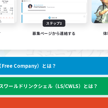
ステップ2
す
募集ページから連絡する
体
ree Company）とは？
スワールドリンクシェル（LS/CWLS）とは？
スマートフォン版へ