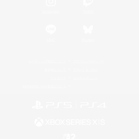
Instagram
Twitch
LINE
Bluesky
レーティング制度について
プライバシーポリシー
著作権について
サポートセンター
ライセンス
ルール＆ポリシー
利用者情報の外部送信について