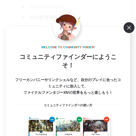
トレジャーハント
初心者/若葉歓迎
雑談
JA
詳細を見る
W
E
L
C
O
M
E
T
O
C
O
M
M
U
N
I
T
Y
F
I
N
D
E
R
!
募集期間: 2026/09/07 まで
コミュニティファインダーにようこ
そ！
フリーカンパニーやリンクシェルなど、自分のプレイに合ったコ
ミュニティに加入して、
ファイナルファンタジーXIVの世界をもっと楽しもう！
コミュニティファインダーの使い方