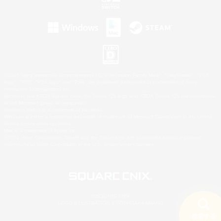
©2026 Sony Interactive Entertainment LLC."PlayStation Family Mark", "PlayStation", "PS5
logo", "PS5", "PS4 logo" and "PS4" are registered trademarks or trademarks of Sony
Interactive Entertainment Inc.
Microsoft, the XBOX Sphere mark, the Series X|S logo and XBOX Series X|S are trademarks
of the Microsoft group of companies.
Nintendo Switch is a trademark of Nintendo.
Windows is either a registered trademark or trademark of Microsoft Corporation in the United
States and/or other countries.
Mac is a trademark of Apple Inc.
©2026 Valve Corporation. Steam and the Steam logo are trademarks and/or registered
trademarks of Valve Corporation in the U.S. and/or other countries.
© SQUARE ENIX
LOGO ILLUSTRATION:© YOSHITAKA AMANO
検索する