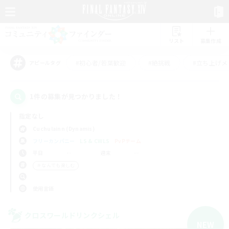
リスト
募集作成
#初心者/若葉歓迎
#絶挑戦
#立ち上げメ
アピールタグ
1件の募集が見つかりました！
指定なし
Cuchulainn (Dynamis)
フリーカンパニー
LS & CWLS
PvPチーム
平日
週末
＃なんでも楽しむ
使用言語
クロスワールドリンクシェル
NEW