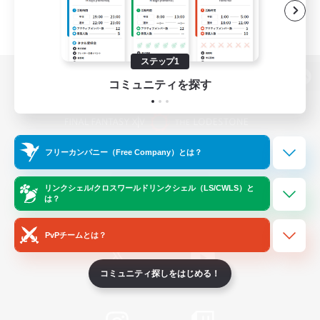
ステップ1
コミュニティを探す
パソコン版へ
フリーカンパニー（Free Company）とは？
関連商品
e-STOREで購入
ゲームダウンロード
リンクシェル/クロスワールドリンクシェル（LS/CWLS）と
は？
Official Information
PvPチームとは？
コミュニティ探しをはじめる！
/
X
News
YouTube