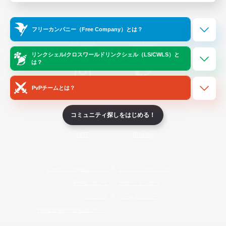
Official Information
フリーカンパニー（Free Company）とは？
/
X
News
YouTube
リンクシェル/クロスワールドリンクシェル（LS/CWLS）と
は？
PvPチームとは？
Instagram
Twitch
コミュニティ探しをはじめる！
LINE
Bluesky
レーティング制度について
プライバシーポリシー
著作権について
サポートセンター
ライセンス
ルール＆ポリシー
利用者情報の外部送信について