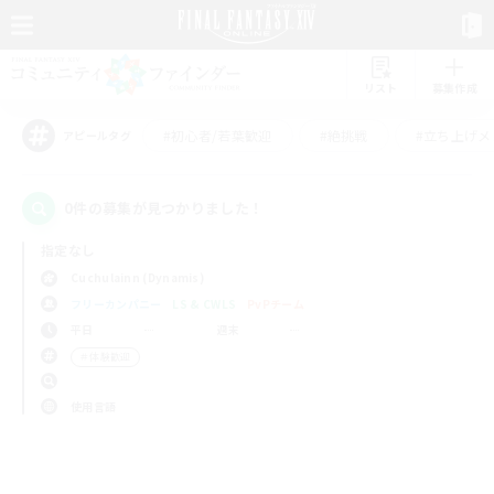
リスト
募集作成
#初心者/若葉歓迎
#絶挑戦
#立ち上げメ
アピールタグ
0件の募集が見つかりました！
指定なし
Cuchulainn (Dynamis)
フリーカンパニー
LS & CWLS
PvPチーム
平日
週末
＃体験歓迎
使用言語