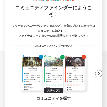
W
E
L
C
O
M
E
T
O
C
O
M
M
U
N
I
T
Y
F
I
N
D
E
R
!
コミュニティファインダーにようこ
そ！
フリーカンパニーやリンクシェルなど、自分のプレイに合ったコ
ミュニティに加入して、
ファイナルファンタジーXIVの世界をもっと楽しもう！
コミュニティファインダーの使い方
パソコン版へ
関連商品
e-STOREで購入
ステップ1
ゲームダウンロード
コミュニティを探す