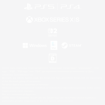
©2026 Sony Interactive Entertainment LLC."PlayStation Family Mark", "PlayStation", "PS5
logo", "PS5", "PS4 logo" and "PS4" are registered trademarks or trademarks of Sony
Interactive Entertainment Inc.
Microsoft, the XBOX Sphere mark, the Series X|S logo and XBOX Series X|S are trademarks
of the Microsoft group of companies.
Nintendo Switch is a trademark of Nintendo.
Windows is either a registered trademark or trademark of Microsoft Corporation in the United
States and/or other countries.
Mac is a trademark of Apple Inc.
©2026 Valve Corporation. Steam and the Steam logo are trademarks and/or registered
trademarks of Valve Corporation in the U.S. and/or other countries.