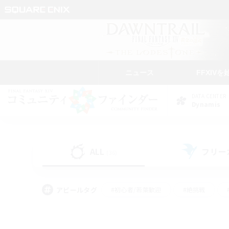
ニュース
FFXIVを
DATA CENTER
Dynamis
ALL
フリー
(36)
アピールタグ
#初心者/若葉歓迎
#絶挑戦
#モブハント
#なんでも楽しむ
#ロールプ
#ミラプリ（ミラージュプリズム）