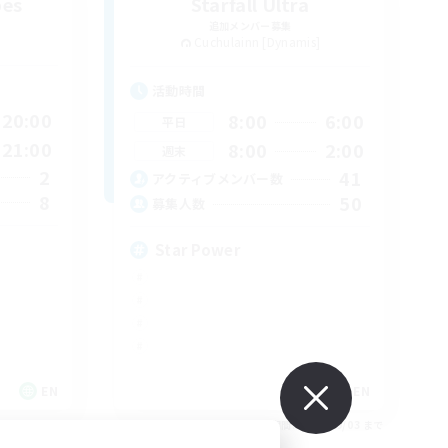
bes
Starfall Ultra
追加メンバー募集
Cuchulainn [Dynamis]
活動時間
20:00
8:00
6:00
平日
21:00
8:00
2:00
週末
2
41
アクティブメンバー数
8
50
募集人数
Star Power
EN
EN
26/09/03 まで
募集期間: 2026/09/03 まで