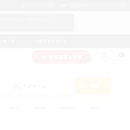
日本語
マイキャラクター情報をチェック！
ログイン
ンキング
ヘルプ＆サポート
新規募集を作成
リスト
ガイド
PvPチーム
検索
(0)
ゆっくり楽しむ
#極挑戦
#復帰者歓迎
#雑談
学生中心
#トレジャーハント
#レベリング
して頑張る
#プレイヤー主催イベント