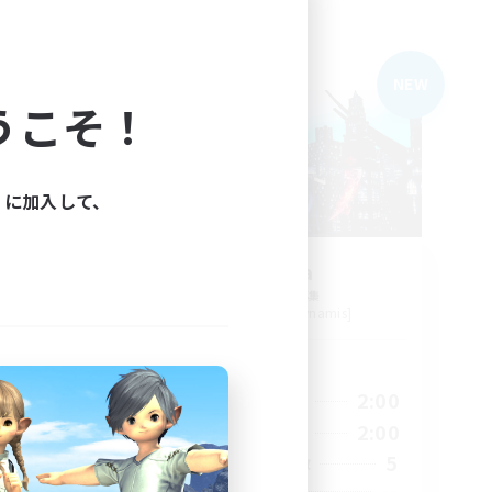
フリーカンパニー
NEW
NEW
うこそ！
ィに加入して、
is -
Arcadia
追加メンバー募集
Cuchulainn [Dynamis]
活動時間
23:00
19:00
2:00
平日
23:00
12:00
2:00
週末
2
5
アクティブメンバー数
64
--
募集人数