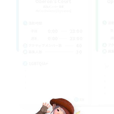
Oberon's Court
Op
追加メンバー募集
Cuchulainn [Dynamis]
活
活動時間
0:00
23:00
平
平日
0:00
23:00
週
週末
40
ア
アクティブメンバー数
30
募
募集人数
LGBTQIA+
EN
募集期間: 2026/09/04 まで