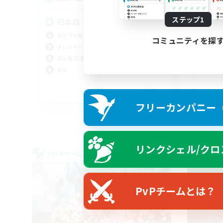
ステップ1
日本語
Fi
なんでも楽しむ
コミュニティを探
トレジャーハント
初心者/若葉歓迎
雑談
JA
フリーカンパニー（F
募集期間: 2026/09/02 まで
リンクシェル/クロ
クロスワールドリンクシェル
フリー
PvPチームとは？