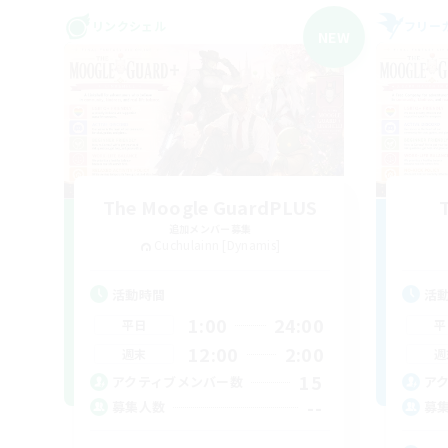
リンクシェル
フリー
NEW
The Moogle GuardPLUS
追加メンバー募集
Cuchulainn [Dynamis]
活動時間
活
1:00
24:00
平日
平
12:00
2:00
週末
週
15
アクティブメンバー数
ア
--
募集人数
募