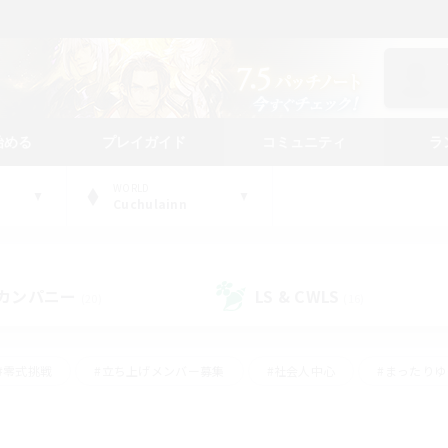
始める
プレイガイド
コミュニティ
ラ
WORLD
Cuchulainn
カンパニー
LS & CWLS
(20)
(16)
#零式挑戦
#立ち上げメンバー募集
#社会人中心
#まったり
レイ
#クラフター中心
#体験歓迎
#ギャザラー中心
#
#スクリーンショット撮影
#ハウジング
#演奏
#クリア目指