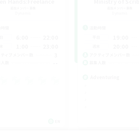
en Hands:Freelance
Ministry of Scri
追加メンバー募集
追加メンバー募集
Dynamis
Dynamis
動時間
活動時間
6:00
22:00
19:00
日
平日
1:00
23:00
20:00
末
週末
3
クティブメンバー数
アクティブメンバー数
--
集人数
募集人数
Adventuring
EN
募集期間: 2026/09/03 まで
募集期間: 20