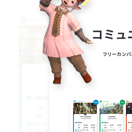
クロスワールドリンクシェル
クロス
NEW
コミュ
フリーカンパ
Swiftcast
T
追加メンバー募集
Dynamis
活動時間
活
--:--
--:--
平日
平
12:00
23:00
週末
週
10
アクティブメンバー数
ア
30
募集人数
募