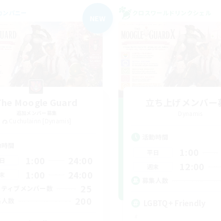
カンパニー
クロスワールドリンクシェル
NEW
The Moogle Guard
立ち上げメンバー
追加メンバー募集
Dynamis
Cuchulainn [Dynamis]
活動時間
動時間
1:00
平日
1:00
24:00
日
12:00
週末
1:00
24:00
末
募集人数
25
クティブメンバー数
200
集人数
LGBTQ+ Friendly