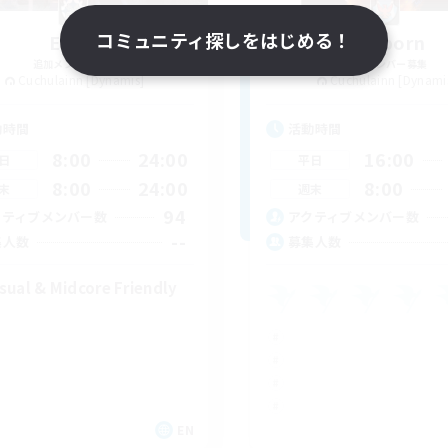
コミュニティ探しをはじめる！
Ether
Fireborn
追加メンバー募集
追加メンバー募集
Cuchulainn [Dynamis]
Cuchulainn [Dynami
動時間
活動時間
8:00
24:00
16:00
日
平日
8:00
24:00
8:00
末
週末
94
クティブメンバー数
アクティブメンバー数
--
集人数
募集人数
sual & Midcore Friendly
EN