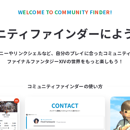
W
E
L
C
O
M
E
T
O
C
O
M
M
U
N
I
T
Y
F
I
N
D
E
R
!
ワールドリンクシェル
クロスワールドリンクシェル
NEW
ニティファインダーによ
ニーやリンクシェルなど、自分のプレイに合ったコミュニテ
ファイナルファンタジーXIVの世界をもっと楽しもう！
he Feathered Host
MAMEGAE - dynam
追加メンバー募集
追加メンバー募集
Dynamis
Dynamis
コミュニティファインダーの使い方
動時間
活動時間
20:00
24:00
0:00
日
平日
12:00
24:00
0:00
末
週末
3
クティブメンバー数
アクティブメンバー数
50
集人数
募集人数