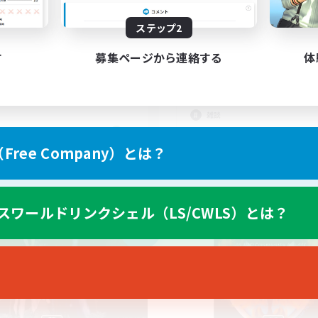
ステップ2
eld Operations
日本語が分かる・話せ
のコミュニティ！
す
募集ページから連絡する
体
立ち上げメンバー募集
まったりゆっくり楽しむ
スクリーンショット撮影
雑談
EN
ree Company）とは？
募集期間: 2026/09/01 まで
募集期間: 20
スワールドリンクシェル（LS/CWLS）とは？
カンパニー
フリーカンパニー
NEW