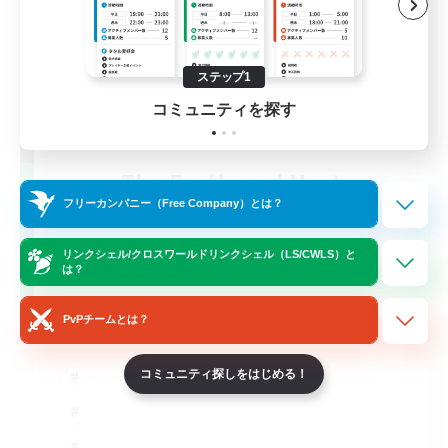
ステップ1
コミュニティを探す
The Feathered Host
追加メンバー募集
フリーカンパニー（Free Company）とは？
Dynamis
リンクシェル/クロスワールドリンクシェル（LS/CWLS）と
50
募集人数
は？
Field Operations
PvPチームとは？
コミュニティ探しをはじめる！