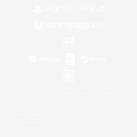
©2026 Sony Interactive Entertainment LLC."PlayStation Family Mark", "PlayStation", "PS5
logo", "PS5", "PS4 logo" and "PS4" are registered trademarks or trademarks of Sony
Interactive Entertainment Inc.
Microsoft, the XBOX Sphere mark, the Series X|S logo and XBOX Series X|S are trademarks
of the Microsoft group of companies.
Nintendo Switch is a trademark of Nintendo.
Windows is either a registered trademark or trademark of Microsoft Corporation in the United
States and/or other countries.
Mac is a trademark of Apple Inc.
©2026 Valve Corporation. Steam and the Steam logo are trademarks and/or registered
trademarks of Valve Corporation in the U.S. and/or other countries.