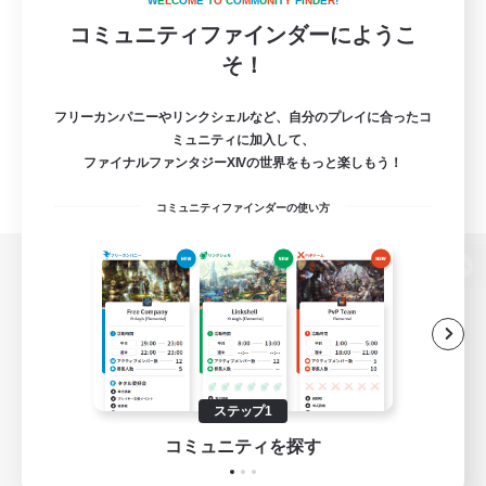
W
E
L
C
O
M
E
T
O
C
O
M
M
U
N
I
T
Y
F
I
N
D
E
R
!
コミュニティファインダーにようこ
そ！
フリーカンパニーやリンクシェルなど、自分のプレイに合ったコ
ミュニティに加入して、
ファイナルファンタジーXIVの世界をもっと楽しもう！
コミュニティファインダーの使い方
パソコン版へ
関連商品
e-STOREで購入
ステップ1
ゲームダウンロード
コミュニティを探す