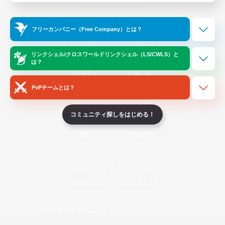
Official Information
フリーカンパニー（Free Company）とは？
/
X
News
YouTube
リンクシェル/クロスワールドリンクシェル（LS/CWLS）と
は？
PvPチームとは？
Instagram
Twitch
コミュニティ探しをはじめる！
LINE
Bluesky
レーティング制度について
プライバシーポリシー
著作権について
サポートセンター
ライセンス
ルール＆ポリシー
利用者情報の外部送信について