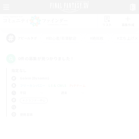
リスト
募集作成
#初心者/若葉歓迎
#絶挑戦
#立ち上げメ
アピールタグ
0件の募集が見つかりました！
指定なし
Golem (Dynamis)
フリーカンパニー
LS & CWLS
PvPチーム
平日
週末
＃クラフター中心
使用言語