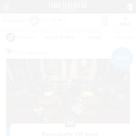
リスト
募集作成
#初心者/若葉歓迎
#絶挑戦
#立ち上げメ
アピールタグ
フリーカンパニー
NEW
Prophets Of Iron