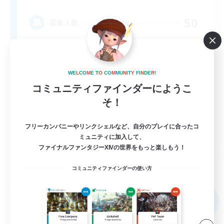
50
募集人数
Respectful & Kind
W
E
L
C
O
M
E
T
O
C
O
M
M
U
N
I
T
Y
F
I
N
D
E
R
!
コミュニティファインダーにようこ
そ！
フリーカンパニーやリンクシェルなど、自分のプレイに合ったコ
ミュニティに加入して、
EN
ファイナルファンタジーXIVの世界をもっと楽しもう！
詳細を見る
募集期間: 2026/09/05 まで
コミュニティファインダーの使い方
フリーカンパニー
NEW