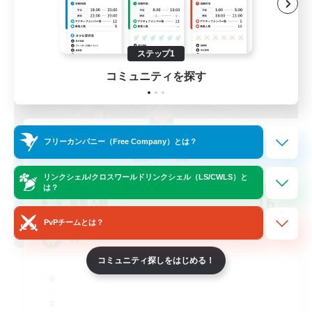
ステップ1
コミュニティを探す
Archive Nexus
フリーカンパニー（Free Company）とは？
追加メンバー募集
Halicarnassus [Dynamis]
リンクシェル/クロスワールドリンクシェル（LS/CWLS）と
は？
16
募集人数
PvPチームとは？
18+
コミュニティ探しをはじめる！