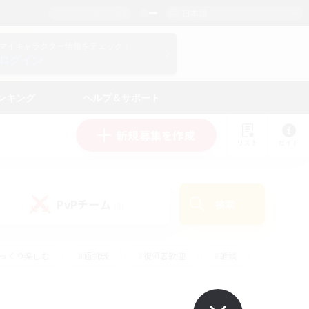
日本語
マイキャラクター情報をチェック！
ログイン
ンキング
ヘルプ＆サポート
新規募集を作成
リスト
ガイド
PvPチーム
検索
(0)
ゆっくり楽しむ
#極挑戦
#復帰者歓迎
#雑談
ルプレイ
#トレジャーハント
#レベリング
して頑張る
#プレイヤー主催イベント