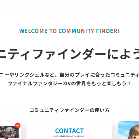
＃モブハント
使用言語
W
E
L
C
O
M
E
T
O
C
O
M
M
U
N
I
T
Y
F
I
N
D
E
R
!
ニティファインダーによ
ニーやリンクシェルなど、自分のプレイに合ったコミュニテ
ファイナルファンタジーXIVの世界をもっと楽しもう！
募集数 0件
集が見つかりませんでし
コミュニティファインダーの使い方
条件を変えて検索してみるでっす！