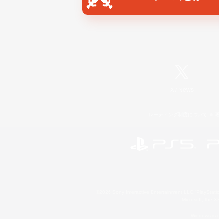
X
/
News
レーティング制度について
©2026 Sony Interactive Entertainment LLC."PlayStation
Microsoft, the 
Windows is e