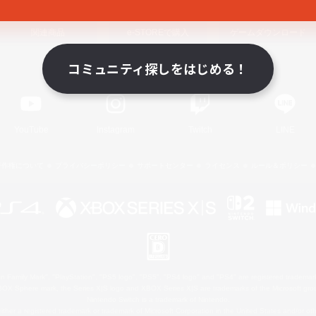
関連商品
e-STOREで購入
ゲームダウンロード
コミュニティ探しをはじめる！
Official Information
YouTube
Instagram
Twitch
LINE
著作権について
プライバシーポリシー
サポートセンター
ライセンス
ルール＆ポリシー
 Family Mark", "PlayStation", "PS5 logo", "PS5", "PS4 logo" and "PS4" are registered trademark
XBOX Sphere mark, the Series X|S logo and XBOX Series X|S are trademarks of the Microsoft gro
Nintendo Switch is a trademark of Nintendo.
ither a registered trademark or trademark of Microsoft Corporation in the United States and/or oth