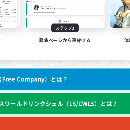
ステップ2
す
募集ページから連絡する
体
ree Company）とは？
スワールドリンクシェル（LS/CWLS）とは？
スマートフォン版へ