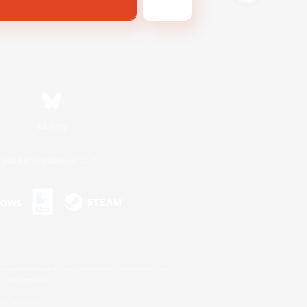
Bluesky
利用者情報の外部送信について
s or trademarks of Sony Interactive Entertainment Inc.
up of companies.
er countries.