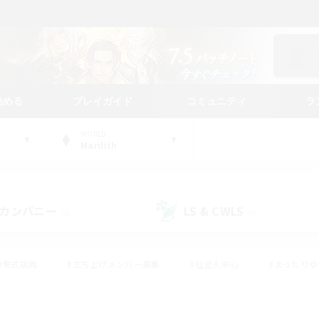
始める
プレイガイド
コミュニティ
ラ
WORLD
Marilith
カンパニー
LS & CWLS
(0)
(0)
#零式挑戦
#立ち上げメンバー募集
#社会人中心
#まったり
#体験歓迎
#クラフター中心
#ギャザラー中心
#ロー
ング
#演奏
#ミラプリ（ミラージュプリズム）
#クリア目指