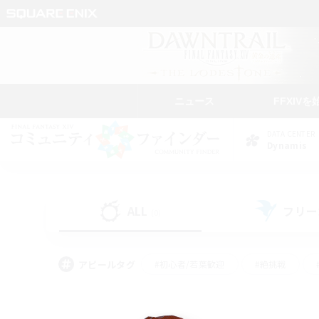
ニュース
FFXIVを
DATA CENTER
Dynamis
ALL
フリー
(0)
アピールタグ
#初心者/若葉歓迎
#絶挑戦
#モブハント
#学生中心
#なんでも楽しむ
#スクリーンショット撮影
#ハウジ