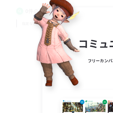
0件の募集が見つかりました！
指定なし
平日
週末
コミュ
フリーカンパ
募