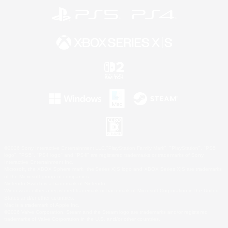
©2026 Sony Interactive Entertainment LLC."PlayStation Family Mark", "PlayStation", "PS5
logo", "PS5", "PS4 logo" and "PS4" are registered trademarks or trademarks of Sony
Interactive Entertainment Inc.
Microsoft, the XBOX Sphere mark, the Series X|S logo and XBOX Series X|S are trademarks
of the Microsoft group of companies.
Nintendo Switch is a trademark of Nintendo.
Windows is either a registered trademark or trademark of Microsoft Corporation in the United
States and/or other countries.
Mac is a trademark of Apple Inc.
©2026 Valve Corporation. Steam and the Steam logo are trademarks and/or registered
trademarks of Valve Corporation in the U.S. and/or other countries.