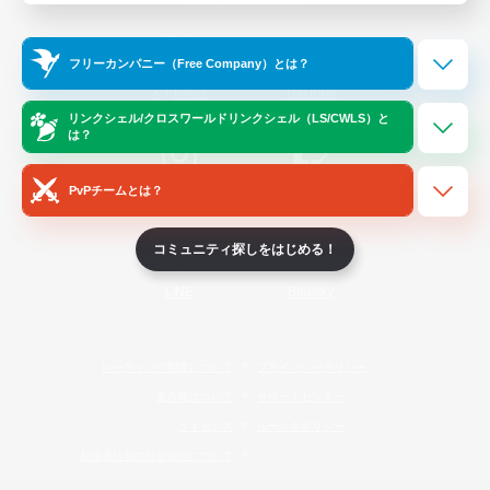
Official Information
フリーカンパニー（Free Company）とは？
/
X
News
YouTube
リンクシェル/クロスワールドリンクシェル（LS/CWLS）と
は？
PvPチームとは？
Instagram
Twitch
コミュニティ探しをはじめる！
LINE
Bluesky
レーティング制度について
プライバシーポリシー
著作権について
サポートセンター
ライセンス
ルール＆ポリシー
利用者情報の外部送信について