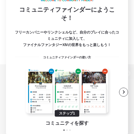
W
E
L
C
O
M
E
T
O
C
O
M
M
U
N
I
T
Y
F
I
N
D
E
R
!
コミュニティファインダーにようこ
そ！
フリーカンパニーやリンクシェルなど、自分のプレイに合ったコ
ミュニティに加入して、
ファイナルファンタジーXIVの世界をもっと楽しもう！
コミュニティファインダーの使い方
パソコン版へ
関連商品
e-STOREで購入
ステップ1
ゲームダウンロード
コミュニティを探す