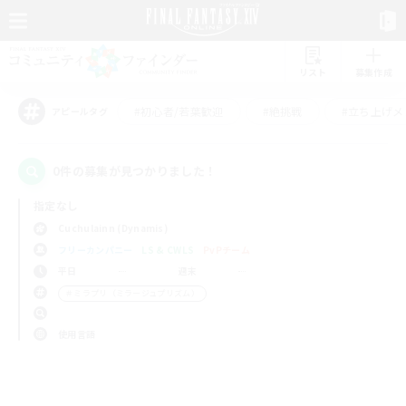
リスト
募集作成
#初心者/若葉歓迎
#絶挑戦
#立ち上げメ
アピールタグ
0件の募集が見つかりました！
指定なし
Cuchulainn (Dynamis)
フリーカンパニー
LS & CWLS
PvPチーム
平日
週末
＃ミラプリ（ミラージュプリズム）
使用言語