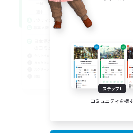
0:00
23:00
平日
0:00
23:00
週末
2
アクティブメンバー数
64
募集人数
日本語が分かる・話せる方専用
のコミュニティ！
立ち上げメンバー募集
まったりゆっくり楽しむ
スクリーンショット撮影
雑談
JA
ステップ1
募集期間: 2026/09/01 まで
コミュニティを探