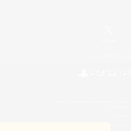
X
/
News
レーティング制度について
©2026 Sony Interactive Entertainment LLC."PlayStation
Microsoft, the 
Windows is e
©2026 Valve Corporation. St