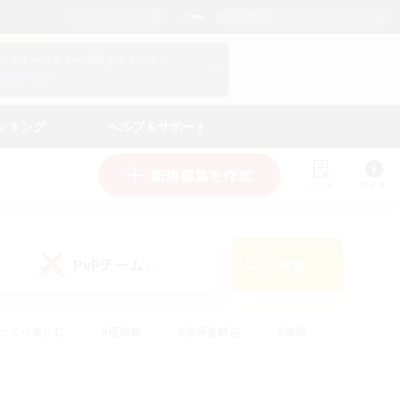
日本語
マイキャラクター情報をチェック！
ログイン
ンキング
ヘルプ＆サポート
新規募集を作成
リスト
ガイド
PvPチーム
検索
(0)
ゆっくり楽しむ
#極挑戦
#復帰者歓迎
#雑談
#ハウジング
#トレジャーハント
#レベリング
#プレイヤー主催イベント