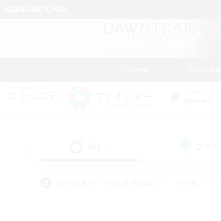
ニュース
FFXIVを
DATA CENTER
Dynamis
ALL
フリー
(1)
アピールタグ
#初心者/若葉歓迎
#絶挑戦
#学生中心
#なんでも楽しむ
#モブハント
#
#演奏
#ミラプリ（ミラ