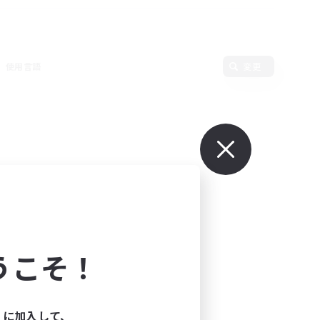
使用言語
変更
うこそ！
ィに加入して、