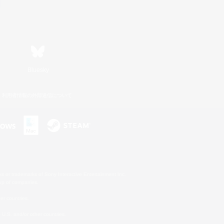
Bluesky
利用者情報の外部送信について
s or trademarks of Sony Interactive Entertainment Inc.
up of companies.
er countries.
U.S. and/or other countries.