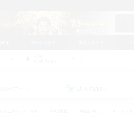
始める
プレイガイド
コミュニティ
ラ
WORLD
Cuchulainn
カンパニー
LS & CWLS
(0)
(1)
#立ち上げメンバー募集
#零式挑戦
#社会人中心
#まったり
体験歓迎
#クラフター中心
#ロールプレイ
#ギャザラー中心
ージュプリズム）
#スクリーンショット撮影
#クリア目指して頑張る