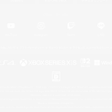
関連商品
e-STOREで購入
ゲームダウンロード
Official Information
YouTube
Instagram
Twitch
LINE
著作権について
プライバシーポリシー
サポートセンター
ライセンス
ルール＆ポリシー
 Family Mark", "PlayStation", "PS5 logo", "PS5", "PS4 logo" and "PS4" are registered trademark
XBOX Sphere mark, the Series X|S logo and XBOX Series X|S are trademarks of the Microsoft gro
Nintendo Switch is a trademark of Nintendo.
ither a registered trademark or trademark of Microsoft Corporation in the United States and/or oth
Mac is a trademark of Apple Inc.
eam and the Steam logo are trademarks and/or registered trademarks of Valve Corporation in the 