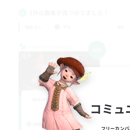
1件の募集が見つかりました！
指定なし
平日
週末
クロスワールドリンクシェル
NEW
MAMEGAE - dynamis -
コミュ
追加メンバー募集
Dynamis
活動時間
フリーカンパ