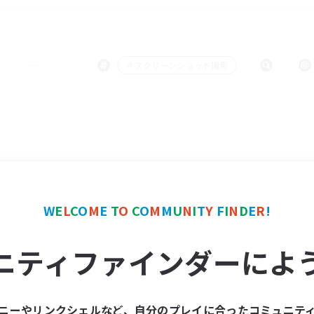
＃スクリーンショット撮影
W
E
L
C
O
M
E
T
O
C
O
M
M
U
N
I
T
Y
F
I
N
D
E
R
!
ニティファインダーによ
ニーやリンクシェルなど、自分のプレイに合ったコミュニテ