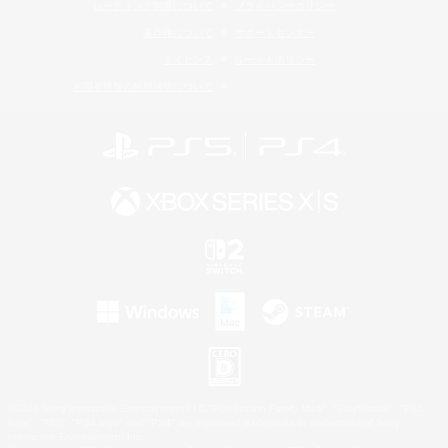
レーティング制度について
プライバシーポリシー
著作権について
サポートセンター
ライセンス
ルール＆ポリシー
利用者情報の外部送信について
©2026 Sony Interactive Entertainment LLC."PlayStation Family Mark", "PlayStation", "PS5
logo", "PS5", "PS4 logo" and "PS4" are registered trademarks or trademarks of Sony
Interactive Entertainment Inc.