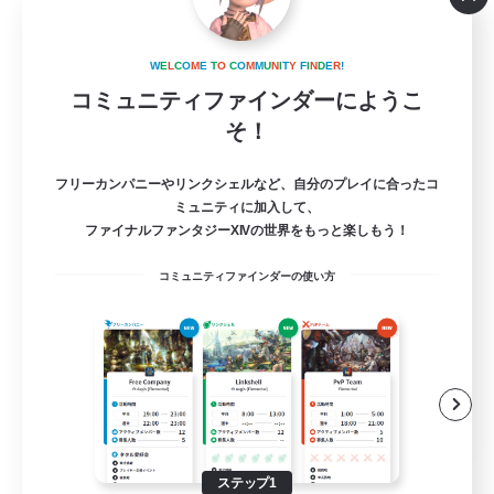
MAMEGAE - dynamis -
追加メンバー募集
W
E
L
C
O
M
E
T
O
C
O
M
M
U
N
I
T
Y
F
I
N
D
E
R
!
Dynamis
コミュニティファインダーにようこ
64
そ！
募集人数
日本語が分かる・話せる方専用のコミュニテ
フリーカンパニーやリンクシェルなど、自分のプレイに合ったコ
ィ！
ミュニティに加入して、
ファイナルファンタジーXIVの世界をもっと楽しもう！
立ち上げメンバー募集
コミュニティファインダーの使い方
まったりゆっくり楽しむ
スクリーンショット撮影
雑談
JA
詳細を見る
募集期間: 2026/09/01 まで
ステップ1