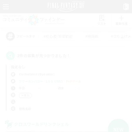
リスト
募集作成
#初心者/若葉歓迎
#絶挑戦
#立ち上げメ
アピールタグ
2件の募集が見つかりました！
指定なし
Cuchulainn (Dynamis)
フリーカンパニー
LS & CWLS
PvPチーム
平日
週末
＃雑談
使用言語
クロスワールドリンクシェル
NEW