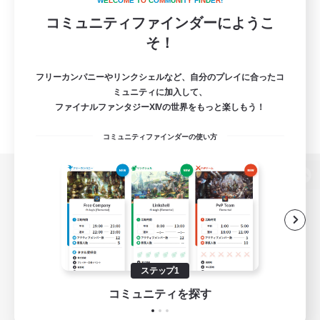
W
E
L
C
O
M
E
T
O
C
O
M
M
U
N
I
T
Y
F
I
N
D
E
R
!
コミュニティファインダーにようこ
そ！
フリーカンパニーやリンクシェルなど、自分のプレイに合ったコ
ミュニティに加入して、
ファイナルファンタジーXIVの世界をもっと楽しもう！
コミュニティファインダーの使い方
パソコン版へ
関連商品
e-STOREで購入
ステップ1
ゲームダウンロード
コミュニティを探す