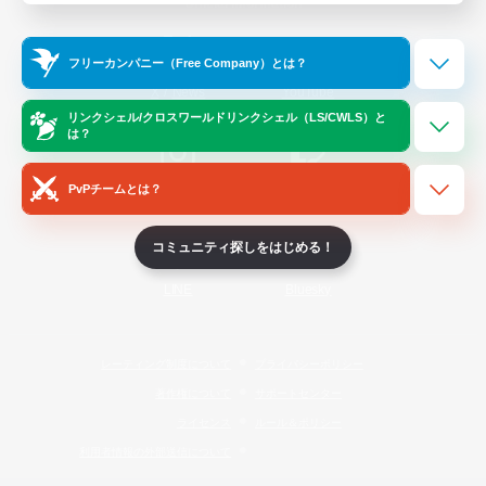
Official Information
フリーカンパニー（Free Company）とは？
/
X
News
YouTube
リンクシェル/クロスワールドリンクシェル（LS/CWLS）と
は？
PvPチームとは？
Instagram
Twitch
コミュニティ探しをはじめる！
LINE
Bluesky
レーティング制度について
プライバシーポリシー
著作権について
サポートセンター
ライセンス
ルール＆ポリシー
利用者情報の外部送信について