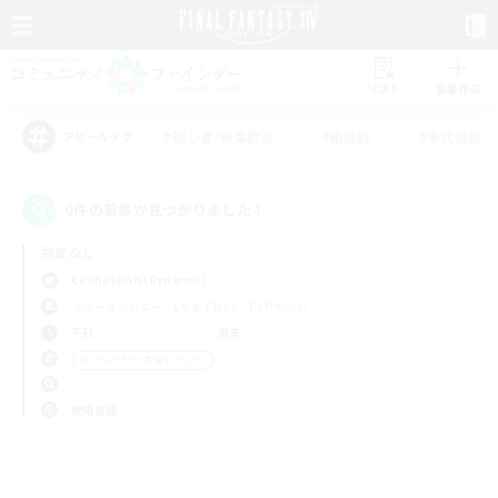
リスト
募集作成
#初心者/若葉歓迎
#絶挑戦
#零式挑戦
アピールタグ
0件の募集が見つかりました！
指定なし
Cuchulainn (Dynamis)
フリーカンパニー
LS & CWLS
PvPチーム
平日
週末
＃プレイヤー主催イベント
使用言語