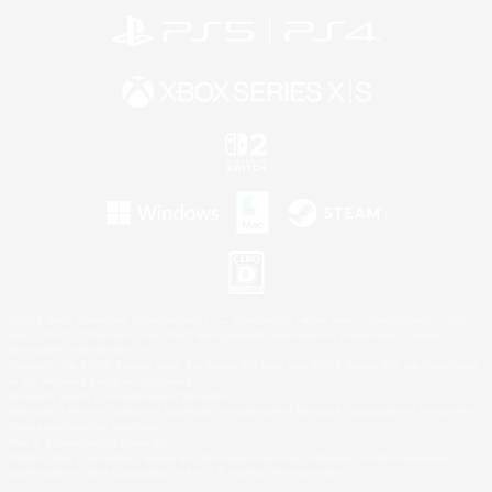
©2026 Sony Interactive Entertainment LLC."PlayStation Family Mark", "PlayStation", "PS5
logo", "PS5", "PS4 logo" and "PS4" are registered trademarks or trademarks of Sony
Interactive Entertainment Inc.
Microsoft, the XBOX Sphere mark, the Series X|S logo and XBOX Series X|S are trademarks
of the Microsoft group of companies.
Nintendo Switch is a trademark of Nintendo.
Windows is either a registered trademark or trademark of Microsoft Corporation in the United
States and/or other countries.
Mac is a trademark of Apple Inc.
©2026 Valve Corporation. Steam and the Steam logo are trademarks and/or registered
trademarks of Valve Corporation in the U.S. and/or other countries.