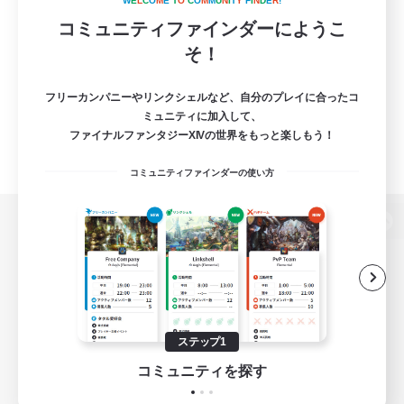
W
E
L
C
O
M
E
T
O
C
O
M
M
U
N
I
T
Y
F
I
N
D
E
R
!
コミュニティファインダーにようこ
そ！
フリーカンパニーやリンクシェルなど、自分のプレイに合ったコ
ミュニティに加入して、
ファイナルファンタジーXIVの世界をもっと楽しもう！
コミュニティファインダーの使い方
パソコン版へ
関連商品
e-STOREで購入
ステップ1
ゲームダウンロード
コミュニティを探す