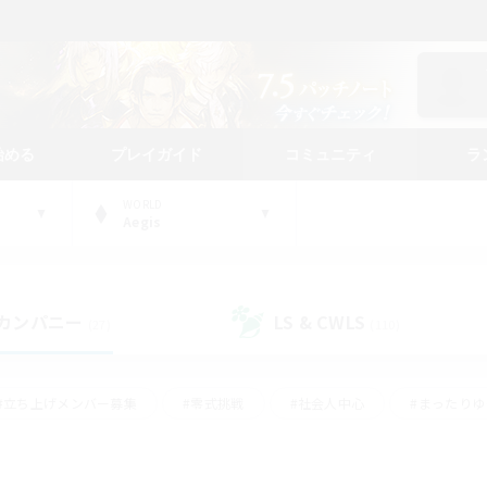
始める
プレイガイド
コミュニティ
ラ
WORLD
Aegis
カンパニー
LS & CWLS
(27)
(110)
#立ち上げメンバー募集
#零式挑戦
#社会人中心
#まったり
体験歓迎
#クラフター中心
#ロールプレイ
#ギャザラー中心
ージュプリズム）
#スクリーンショット撮影
#クリア目指して頑張る