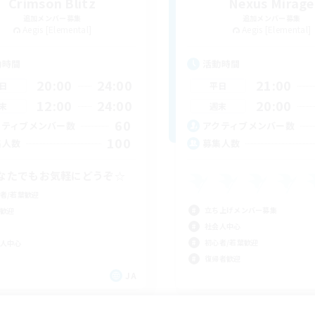
Crimson Blitz
Nexus Mirage
追加メンバー募集
追加メンバー募集
Aegis [Elemental]
Aegis [Elemental]
動時間
活動時間
20:00
24:00
21:00
日
平日
12:00
24:00
20:00
末
週末
60
クティブメンバー数
アクティブメンバー数
100
集人数
募集人数
なたでもお気軽にどうぞ☆
者/若葉歓迎
立ち上げメンバー募集
歓迎
社会人中心
初心者/若葉歓迎
人中心
復帰者歓迎
JA
募集期間: 2026/09/06 まで
募集期間: 20