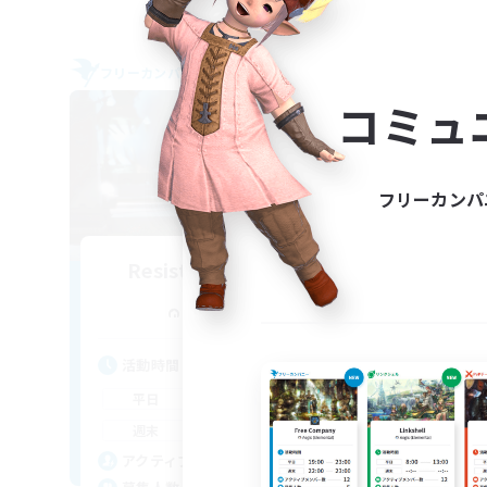
フリーカンパニー
フリー
NEW
コミュ
フリーカンパ
Resistance of Crown
A
追加メンバー募集
Aegis [Elemental]
活動時間
活
19:00
23:00
平日
平
10:00
2:00
週末
週
4
アクティブメンバー数
ア