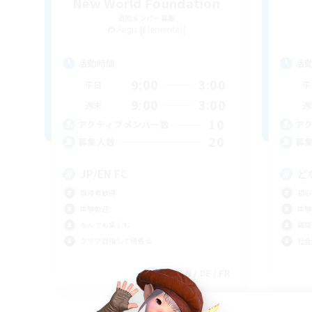
New World Foundation
追加メンバー募集
Aegis [Elemental]
活動時間
活
9:00
3:00
平日
平
9:00
3:00
週末
週
10
アクティブメンバー数
ア
20
募集人数
募
JP/EN FC
ど
復帰者歓迎
初心
体験歓迎
体験
なんでも楽しむ
雑談
クリア目指して頑張る
社会
JA / EN / DE / FR
募集期間: 2026/09/06 まで