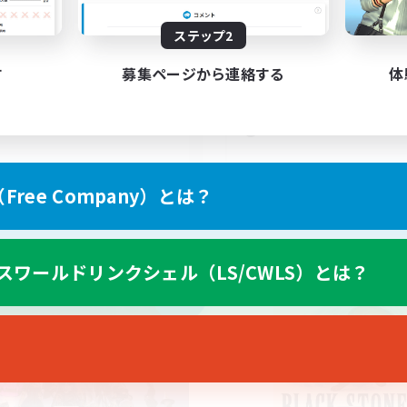
5
集人数
募集人数
ステップ2
由な冒険
冒険を一緒に楽しみま
者/若葉歓迎
まったりゆっくり楽しむ
す
募集ページから連絡する
体
でも楽しむ
初心者/若葉歓迎
人中心
なんでも楽しむ
たりゆっくり楽しむ
体験歓迎
JA
ree Company）とは？
募集期間: 2026/09/06 まで
募集期間: 20
スワールドリンクシェル（LS/CWLS）とは？
カンパニー
フリーカンパニー
NEW