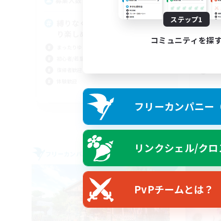
5
募集人数
募
ステップ1
縛りなく自由気ままに、のんび
自
り楽しめる活動
初心
コミュニティを探
まったりゆっくり楽しむ
なん
初心者/若葉歓迎
社会
復帰者歓迎
まっ
体験歓迎
JA
フリーカンパニー（F
募集期間: 2026/09/06 まで
リンクシェル/クロ
フリーカンパニー
フリー
NEW
PvPチームとは？