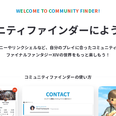
W
E
L
C
O
M
E
T
O
C
O
M
M
U
N
I
T
Y
F
I
N
D
E
R
!
カンパニー
フリーカンパニー
NEW
ニティファインダーによ
ニーやリンクシェルなど、自分のプレイに合ったコミュニテ
ファイナルファンタジーXIVの世界をもっと楽しもう！
 disorganized mob
Bringers
追加メンバー募集
追加メンバー募集
Aegis [Elemental]
Aegis [Elemental]
コミュニティファインダーの使い方
動時間
活動時間
6:00
2:00
11:00
日
平日
6:00
2:00
10:00
末
週末
6
クティブメンバー数
アクティブメンバー数