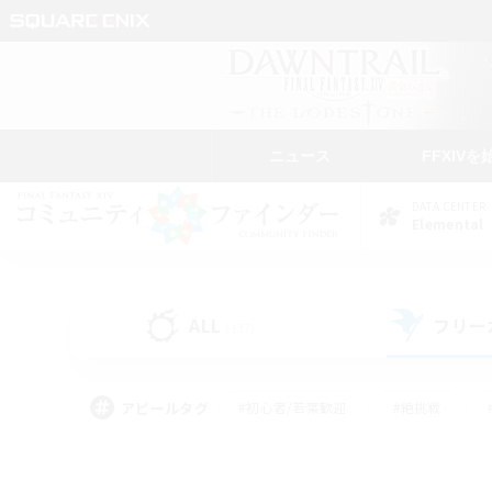
ニュース
FFXIVを
DATA CENTER
Elemental
ALL
フリー
(137)
アピールタグ
#初心者/若葉歓迎
#絶挑戦
#学生中心
#なんでも楽しむ
#モブハント
#
#演奏
#ミラプリ（ミラ