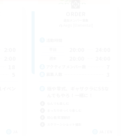
E
ORDER
追加メンバー募集
Aegis [Elemental]
活動時間
2:00
20:00
24:00
平日
2:00
20:00
24:00
週末
18
7
アクティブメンバー数
5
3
募集人数
1イベン
極や零式、ギャザクラにSSな
んでもやろ！一緒に！
なんでも楽しむ
まったりゆっくり楽しむ
初心者/若葉歓迎
スクリーンショット撮影
JA
JA / EN