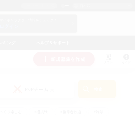
日本語
マイキャラクター情報をチェック！
ログイン
ンキング
ヘルプ＆サポート
新規募集を作成
リスト
ガイド
PvPチーム
検索
(0)
ゆっくり楽しむ
#極挑戦
#復帰者歓迎
#雑談
#ハウジング
#トレジャーハント
#レベリング
#プレイヤー主催イベント