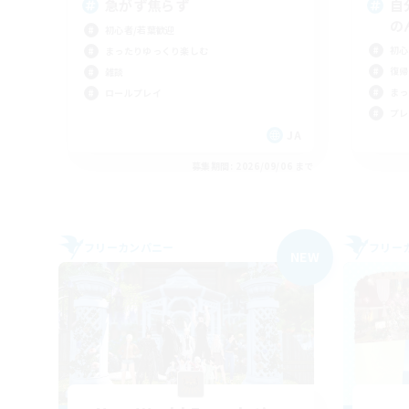
急がず焦らず
自
の
初心者/若葉歓迎
初心
まったりゆっくり楽しむ
復帰
雑談
まっ
ロールプレイ
プレ
JA
募集期間: 2026/09/06 まで
フリーカンパニー
フリー
NEW