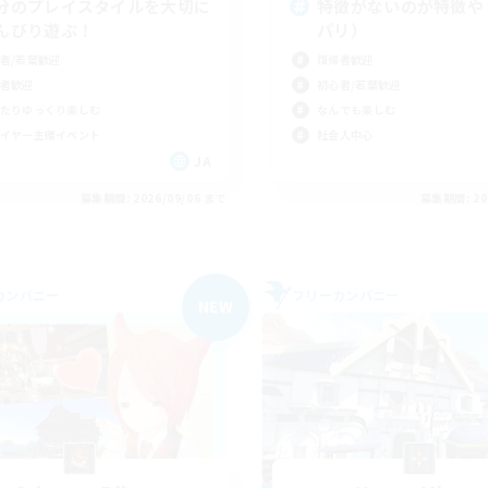
分のプレイスタイルを大切に
特徴がないのが特徴や
んびり遊ぶ！
パリ）
者/若葉歓迎
復帰者歓迎
者歓迎
初心者/若葉歓迎
たりゆっくり楽しむ
なんでも楽しむ
イヤー主催イベント
社会人中心
JA
募集期間: 2026/09/06 まで
募集期間: 20
カンパニー
フリーカンパニー
NEW