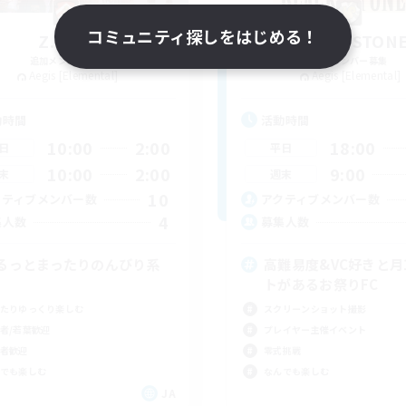
コミュニティ探しをはじめる！
Z.A.F.T.
BLACK STON
追加メンバー募集
追加メンバー募集
Aegis [Elemental]
Aegis [Elemental]
動時間
活動時間
10:00
2:00
18:00
日
平日
10:00
2:00
9:00
末
週末
10
クティブメンバー数
アクティブメンバー数
4
集人数
募集人数
るっとまったりのんびり系
高難易度&VC好きと月
トがあるお祭りFC
たりゆっくり楽しむ
スクリーンショット撮影
者/若葉歓迎
プレイヤー主催イベント
者歓迎
零式挑戦
でも楽しむ
なんでも楽しむ
JA