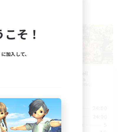
フリーカンパニー
NEW
うこそ！
ィに加入して、
Million Bell
追加メンバー募集
Aegis [Elemental]
活動時間
1:00
1:00
24:00
平日
1:00
1:00
24:00
週末
22
5
アクティブメンバー数