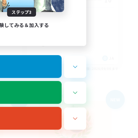
2
10
募集人数
ステップ3
せんか！
サブキャラok
クラフター中心
験してみる＆加入する
ギャザラー中心
雑談
まったりゆっくり楽しむ
JA
JA
26/09/06 まで
募集期間: 2026/09/06 まで
フリーカンパニー
NEW
NEW