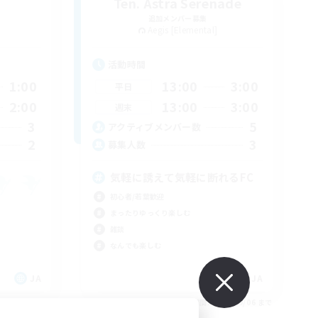
Ten. Astra Serenade
追加メンバー募集
Aegis [Elemental]
活動時間
1:00
13:00
3:00
平日
2:00
13:00
3:00
週末
3
5
アクティブメンバー数
2
3
募集人数
気軽に誘えて気軽に断れるFC
初心者/若葉歓迎
まったりゆっくり楽しむ
雑談
なんでも楽しむ
JA
JA
26/09/06 まで
募集期間: 2026/09/06 まで