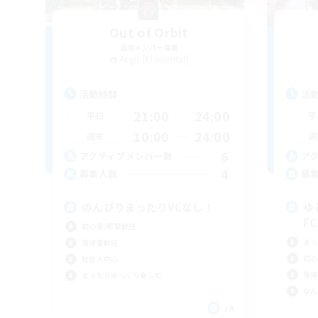
Out of Orbit
追加メンバー募集
Aegis [Elemental]
活動時間
活
21:00
24:00
平日
平
10:00
24:00
週末
週
6
アクティブメンバー数
ア
4
募集人数
募
のんびりまったりVCなし！
ゆ
FC
初心者/若葉歓迎
まっ
復帰者歓迎
初心
社会人中心
復帰
まったりゆっくり楽しむ
なん
JA