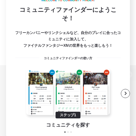
W
E
L
C
O
M
E
T
O
C
O
M
M
U
N
I
T
Y
F
I
N
D
E
R
!
コミュニティファインダーにようこ
そ！
フリーカンパニーやリンクシェルなど、自分のプレイに合ったコ
ミュニティに加入して、
ファイナルファンタジーXIVの世界をもっと楽しもう！
コミュニティファインダーの使い方
パソコン版へ
関連商品
e-STOREで購入
ステップ1
ゲームダウンロード
コミュニティを探す